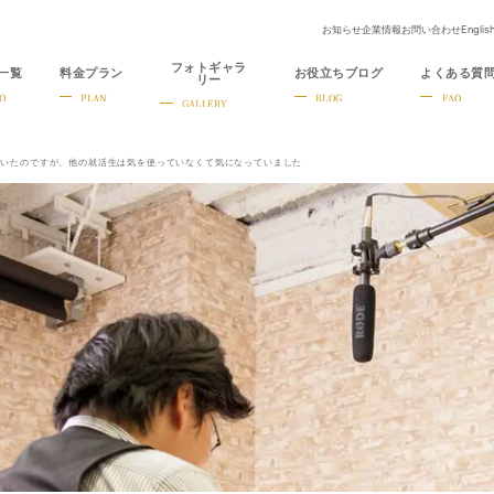
お知らせ
企業情報
お問い合わせ
Englis
フォトギャラ
一覧
料金プラン
お役立ちブログ
よくある質
リー
O
PLAN
BLOG
FAQ
GALLERY
ていたのですが、他の就活生は気を使っていなくて気になっていました