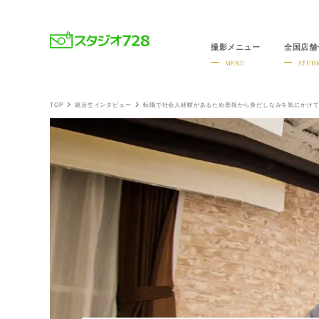
撮影メニュー
全国店舗
就活・婚活・各種証明写真なら全国のスタジオ728
MENU
STUDI
TOP
就活生インタビュー
転職で社会人経験があるため普段から身だしなみを気にかけ