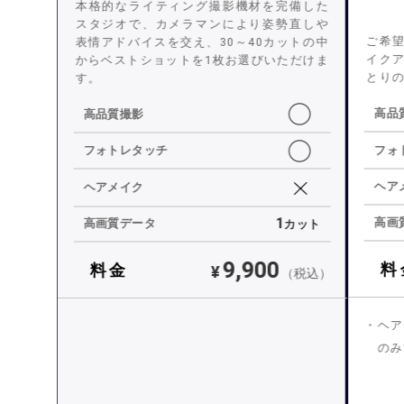
本格的なライティング撮影機材を完備した
スタジオで、カメラマンにより姿勢直しや
ご希
表情アドバイスを交え、30～40カットの中
イク
からベストショットを1枚お選びいただけま
とり
す。
◯
高品
高品質撮影
◯
フォ
フォトレタッチ
ヘア
ヘアメイク
1
高画
高画質データ
カット
9,900
料
料金
¥
（税込）
ヘア
のみ