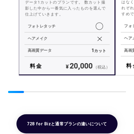
はなく
データ1カットのプランです。 数カット撮
れぞ
影した中から一番気に入ったものを選んで
すめ
仕上げていきます。
◯
フォ
フォトレタッチ
ヘア
ヘアメイク
1
高画
高画質データ
カット
20,000
料
料金
¥
（税込）
728 for Bizと通常プランの違いについて