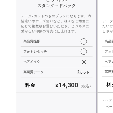
スタンダードパック
データ2カットつきのプランになります。表
データ
情違いやポーズ違いなど、様々なご用途に
たい
応じて複数枚お選びいただき、ビジネスに
しさ
繋がる好印象の写真に仕上げます。
◯
高品
高品質撮影
◯
フォ
フォトレタッチ
ヘア
ヘアメイク
2
高画
高画質データ
カット
14,300
料
料金
¥
（税込）
ヘア
ベー