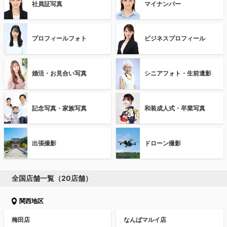
社員証写真
マイナンバー
プロフィールフォト
ビジネスプロフィール
婚活・お見合い写真
シニアフォト・生前遺影
記念写真・家族写真
和装成人式・卒業写真
出張撮影
ドローン撮影
全国店舗一覧（20店舗）
関西地区
梅田店
なんばマルイ店