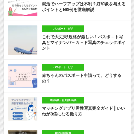
就活でハーフアップは不利？好印象を与える
ポイントとNG例を徹底解説
パスポート・ビザ
これで大丈夫!規格が厳しい！パスポ－ト写
真とマイナンバ－カ－ド写真のチェックポイ
ント
パスポート・ビザ
赤ちゃんのパスポート申請って、どうする
の？
婚活写真・お見合い写真
マッチングアプリ男性写真完全ガイド | いい
ねが3倍になる撮り方
就活証明写真