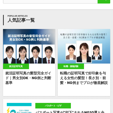
POPULAR ARTICLES
人気記事一覧
就活証明写真
転職・資格試験
就活証明写真の髪型完全ガイ
転職の証明写真で好印象を与
ド｜男女別OK・NG例と判断
える女性の髪型！長さ別・前
基準
髪・NG例までプロが徹底解説
パスポート・ビザ
パスポート写真が“却下”されるNG10選と合