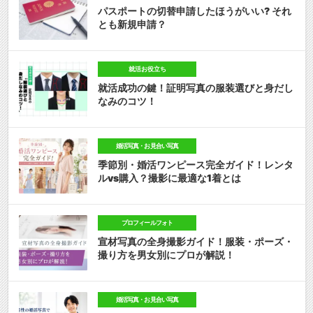
パスポートの切替申請したほうがいい? それ
とも新規申請？
就活お役立ち
就活成功の鍵！証明写真の服装選びと身だし
なみのコツ！
婚活写真・お見合い写真
季節別・婚活ワンピース完全ガイド！レンタ
ルvs購入？撮影に最適な1着とは
プロフィールフォト
宣材写真の全身撮影ガイド！服装・ポーズ・
撮り方を男女別にプロが解説！
婚活写真・お見合い写真