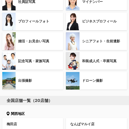
社員証写真
マイナンバー
プロフィールフォト
ビジネスプロフィール
婚活・お見合い写真
シニアフォト・生前遺影
記念写真・家族写真
和装成人式・卒業写真
出張撮影
ドローン撮影
全国店舗一覧（20店舗）
関西地区
梅田店
なんばマルイ店