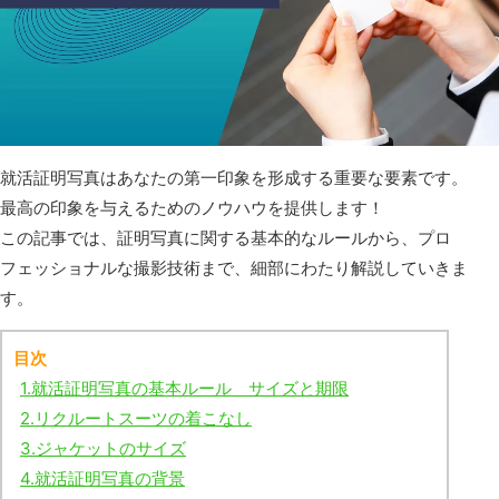
就活証明写真はあなたの第一印象を形成する重要な要素です。
最高の印象を与えるためのノウハウを提供します！
この記事では、証明写真に関する基本的なルールから、プロ
フェッショナルな撮影技術まで、細部にわたり解説していきま
す。
目次
1.
就活証明写真の基本ルール サイズと期限
2.
リクルートスーツの着こなし
3.
ジャケットのサイズ
4.
就活証明写真の背景