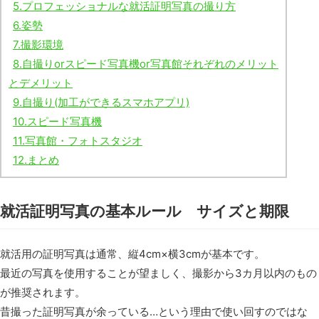
5.
プロフェッショナルな就活証明写真の撮り方
6.
姿勢
7.
撮影環境
8.
自撮りorスピード写真機or写真館それぞれのメリット
とデメリット
9.
自撮り(加工ができるスマホアプリ)
10.
スピード写真機
11.
写真館・フォトスタジオ
12.
まとめ
就活証明写真の基本ルール サイズと期限
就活用の証明写真は通常、縦4cm×横3cmが基本です。
最近の写真を使用することが望ましく、撮影から3カ月以内のもの
が推奨されます。
昔撮った証明写真が余っている…という理由で使い回すのではな