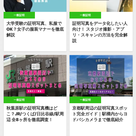
一般証明
一般証明
大学受験の証明写真、私服で
証明写真をデータ化したい人
OK？女子の服装マナーを徹底
向け！ スタジオ撮影・アプ
解説
リ・スキャンの方法を完全解
説
一般証明
一般証明
秋葉原駅の証明写真機はど
京都駅周辺の証明写真スポッ
こ？JR/つくば/日比谷線/駅周
ト完全ガイド｜駅構内からヨ
辺 全8ヶ所を徹底調査！
ドバシカメラまで徹底紹介