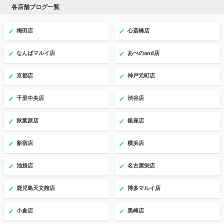
各店舗ブログ一覧
梅田店
心斎橋店
なんばマルイ店
あべのand店
京都店
神戸元町店
千里中央店
渋谷店
秋葉原店
銀座店
新宿店
横浜店
池袋店
名古屋栄店
鹿児島天文館店
博多マルイ店
小倉店
黒崎店