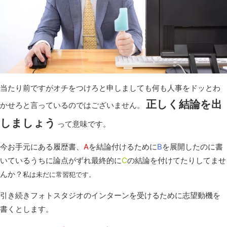
当たり前ですがオチをつけろと申しましても何も人事をドッとわ
正しく結論を出
かせろと言っているのではございません。
しましょう
って意味です。
今お手元にある履歴書、
A
を結論付けるために
B
を展開したのに書
いているうちに論点がずれ最終的に
C
の結論を付けてたりしてませ
んか？
私は未だに常習犯です。
引き続きフォトスタジオのインターンを受けるために志望動機を
書くとします。