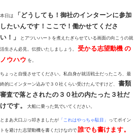
「どうしても！御社のインターンに参加
本日は
したいんです！ここで！働かせてくださ
い！」
とアツいハートを煮えたぎらせている画面の向こうの就
受かる志望動機
の
活生さん必見。伝授いたしましょう。
ノウハウ
を。
ちょっと自慢させてください。私自身が就活戦士だったころ、最
書類
終的にインターン込みで３０社くらい受けたんですけど、
審査で落とされたの３０社の内たった３社だ
けです。
大船に乗った気でいてください。
とまあ大口ぶっ叩きましたが
「これはやっちゃ駄目」
ってポイン
誰でも書けます。
トを避けた志望動機を書くだけなので