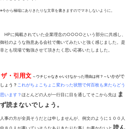
※今から極端にありきたりな文章を書きますのでマネしないように。
HPに掲載されていた企業理念の○○○○という部分に共感し、
御社のような熱意ある会社で働いてみたいと強く感じました。是
非とも現場で勉強させて頂きたく思い応募いたしました。
ザ・引用文
いかがで
～ウチじゃなきゃいけなかった理由は何？～
しょう？
これがちょこちょこ変わった状態で何百枚も来たらどう
ま
思います？
ほとんどの人が一行目に目を通してそこから先は
ず読まないでしょう。
人事の方が全員そうだとは申しませんが、例文のように１００人
読ん
中８０人が書いていそうなありきたりな事しか書かないと