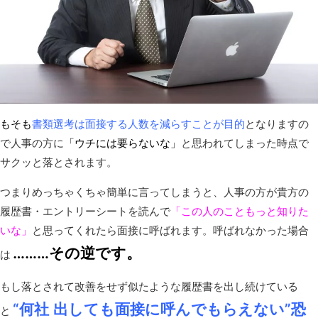
もそも
書類選考は面接する人数を減らすことが目的
となりますの
で人事の方に
「ウチには要らないな」
と思われてしまった時点で
サクッと落とされます。
つまりめっちゃくちゃ簡単に言ってしまうと、人事の方が貴方の
履歴書・エントリーシートを読んで
「この人のこともっと知りた
いな」
と思ってくれたら面接に呼ばれます。呼ばれなかった場合
………その逆です。
は
もし落とされて改善をせず似たような履歴書を出し続けている
“何社
出しても面接に呼んでもらえない”恐
と