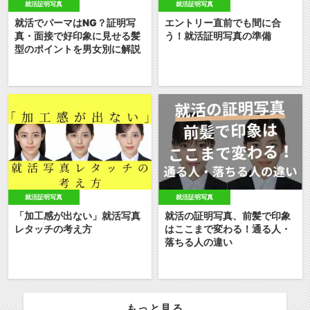
就活証明写真
就活証明写真
就活でパーマはNG？証明写
エントリー直前でも間に合
真・面接で好印象に見せる髪
う！就活証明写真の準備
型のポイントを男女別に解説
就活証明写真
就活証明写真
「加工感が出ない」就活写真
就活の証明写真、前髪で印象
レタッチの考え方
はここまで変わる！通る人・
落ちる人の違い
もっと見る