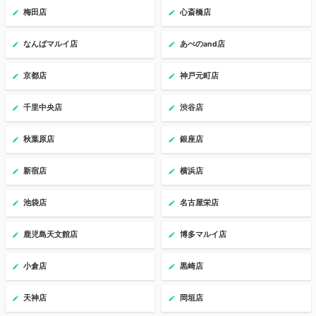
梅田店
心斎橋店
なんばマルイ店
あべのand店
京都店
神戸元町店
千里中央店
渋谷店
秋葉原店
銀座店
新宿店
横浜店
池袋店
名古屋栄店
鹿児島天文館店
博多マルイ店
小倉店
黒崎店
天神店
岡垣店