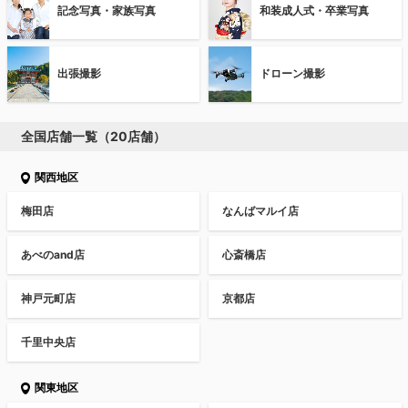
記念写真・家族写真
和装成人式・卒業写真
出張撮影
ドローン撮影
全国店舗一覧（20店舗）
関西地区
梅田店
なんばマルイ店
あべのand店
心斎橋店
神戸元町店
京都店
千里中央店
関東地区