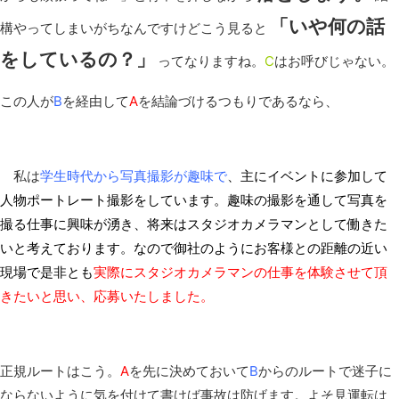
「いや何の話
構やってしまいがちなんですけどこう見ると
をしているの？」
ってなりますね。
C
はお呼びじゃない。
この人が
B
を経由して
A
を結論づけるつもりであるなら、
私は
学生時代から写真撮影が趣味で
、主にイベントに参加して
人物ポートレート撮影をしています。趣味の撮影を通して写真を
撮る仕事に興味が湧き、将来はスタジオカメラマンとして働きた
いと考えております。なので御社のようにお客様との距離の近い
現場で是非とも
実際にスタジオカメラマンの仕事を体験させて頂
きたいと思い、応募いたしました。
正規ルートはこう。
A
を先に決めておいて
B
からのルートで迷子に
ならないように気を付けて書けば事故は防げます。よそ見運転は