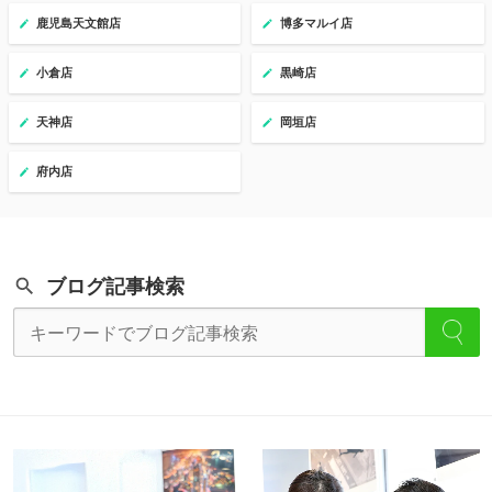
鹿児島天文館店
博多マルイ店
小倉店
黒崎店
天神店
岡垣店
府内店
ブログ記事検索