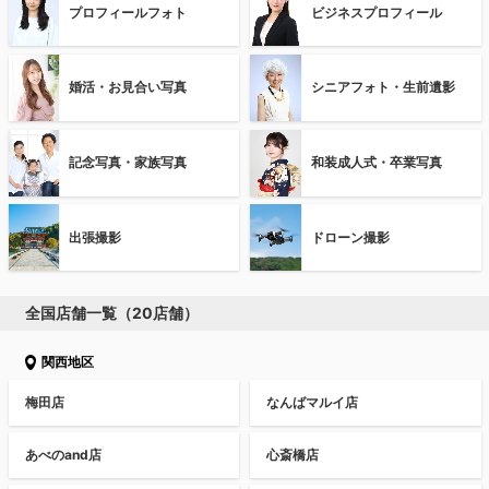
プロフィールフォト
ビジネスプロフィール
婚活・お見合い写真
シニアフォト・生前遺影
記念写真・家族写真
和装成人式・卒業写真
出張撮影
ドローン撮影
全国店舗一覧（20店舗）
関西地区
梅田店
なんばマルイ店
あべのand店
心斎橋店