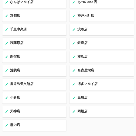
なんばマルイ店
あべのand店
京都店
神戸元町店
千里中央店
渋谷店
秋葉原店
銀座店
新宿店
横浜店
池袋店
名古屋栄店
鹿児島天文館店
博多マルイ店
小倉店
黒崎店
天神店
岡垣店
府内店