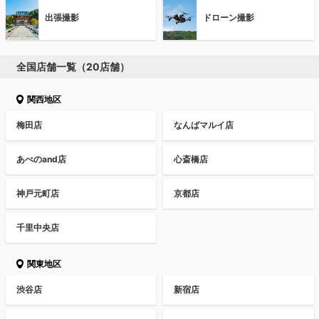
出張撮影
ドローン撮影
全国店舗一覧（20店舗）
関西地区
梅田店
なんばマルイ店
あべのand店
心斎橋店
神戸元町店
京都店
千里中央店
関東地区
渋谷店
新宿店