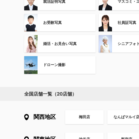
就活証明写真
マスコミ・
お受験写真
社員証写真
婚活・お見合い写真
シニアフォ
ドローン撮影
全国店舗一覧（20店舗）
関西地区
梅田店
なんばマルイ