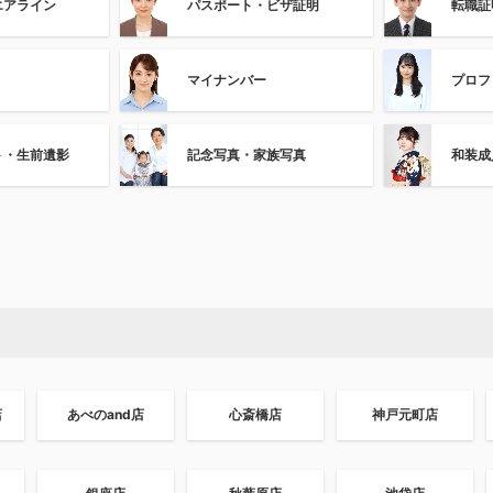
エアライン
パスポート・ビザ証明
転職証
マイナンバー
プロフ
ト・生前遺影
記念写真・家族写真
和装成
店
あべのand店
心斎橋店
神戸元町店