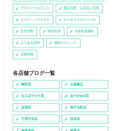
プロフィールフォト
婚活写真・お見合い写真
メイク・ヘアメイク
ビジネスプロフィール
記念写真
家族写真
出張写真撮影
よくある質問
撮影テクニック
店舗情報
各店舗ブログ一覧
梅田店
心斎橋店
なんばマルイ店
あべのand店
京都店
神戸元町店
千里中央店
渋谷店
秋葉原店
銀座店