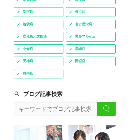
新宿店
横浜店
池袋店
名古屋栄店
鹿児島天文館店
博多マルイ店
小倉店
黒崎店
天神店
岡垣店
府内店
ブログ記事検索