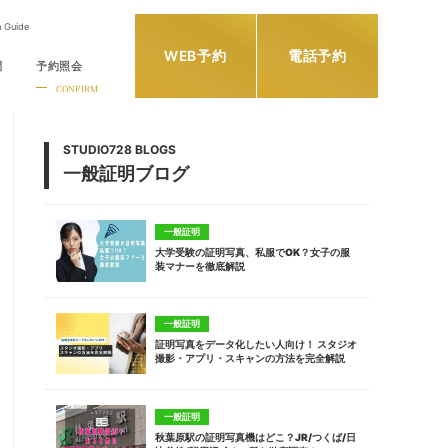
h Guide
WEB予約
電話予約
問
予約照会
CONFIRM
STUDIO728 BLOGS
一般証明ブログ
一般証明
大学受験の証明写真、私服でOK？女子の服
装マナーを徹底解説
一般証明
証明写真をデータ化したい人向け！ スタジオ
撮影・アプリ・スキャンの方法を完全解説
一般証明
秋葉原駅の証明写真機はどこ？JR/つくば/日