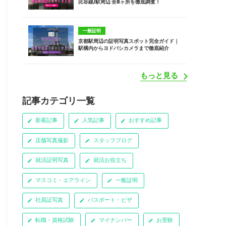
比谷線/駅周辺 全8ヶ所を徹底調査！
一般証明
京都駅周辺の証明写真スポット完全ガイド｜
駅構内からヨドバシカメラまで徹底紹介
もっと見る
記事カテゴリ一覧
新着記事
人気記事
おすすめ記事
店舗写真撮影
スタッフブログ
就活証明写真
就活お役立ち
マスコミ・エアライン
一般証明
社員証写真
パスポート・ビザ
転職・資格試験
マイナンバー
お受験