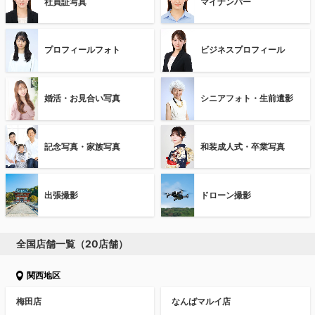
社員証写真
マイナンバー
プロフィールフォト
ビジネスプロフィール
婚活・お見合い写真
シニアフォト・生前遺影
記念写真・家族写真
和装成人式・卒業写真
出張撮影
ドローン撮影
全国店舗一覧（20店舗）
関西地区
梅田店
なんばマルイ店