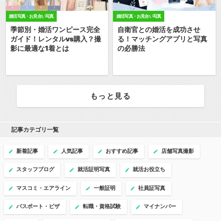
婚活写真・お見合い写真
婚活写真・お見合い写真
季節別・婚活ワンピース完全
自衛官との婚活を成功させ
ガイド！レンタルvs購入？撮
る！マッチングアプリと写真
影に最適な1着とは
の必勝法
もっと見る
記事カテゴリ一覧
新着記事
人気記事
おすすめ記事
店舗写真撮影
スタッフブログ
就活証明写真
就活お役立ち
マスコミ・エアライン
一般証明
社員証写真
パスポート・ビザ
転職・資格試験
マイナンバー