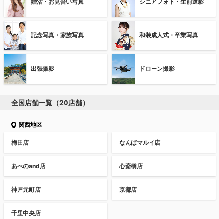
婚活・お見合い写真
シニアフォト・生前遺影
記念写真・家族写真
和装成人式・卒業写真
出張撮影
ドローン撮影
全国店舗一覧（20店舗）
関西地区
梅田店
なんばマルイ店
あべのand店
心斎橋店
神戸元町店
京都店
千里中央店