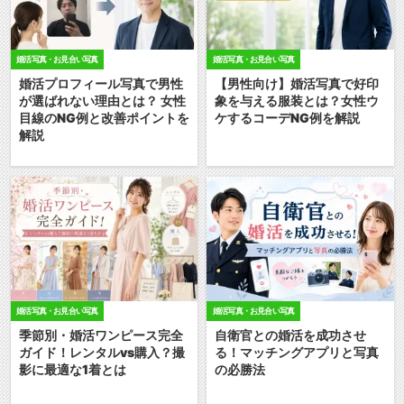
婚活写真・お見合い写真
婚活写真・お見合い写真
婚活プロフィール写真で男性
【男性向け】婚活写真で好印
が選ばれない理由とは？ 女性
象を与える服装とは？女性ウ
目線のNG例と改善ポイントを
ケするコーデNG例を解説
解説
婚活写真・お見合い写真
婚活写真・お見合い写真
季節別・婚活ワンピース完全
自衛官との婚活を成功させ
ガイド！レンタルvs購入？撮
る！マッチングアプリと写真
影に最適な1着とは
の必勝法