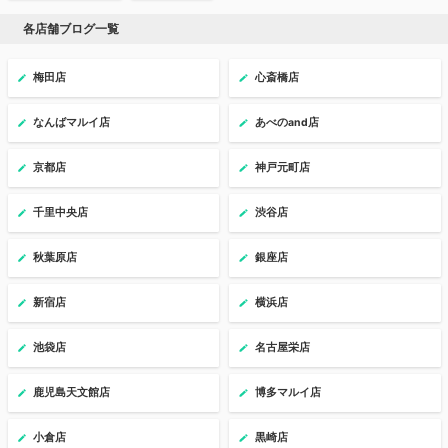
各店舗ブログ一覧
梅田店
心斎橋店
なんばマルイ店
あべのand店
京都店
神戸元町店
千里中央店
渋谷店
秋葉原店
銀座店
新宿店
横浜店
池袋店
名古屋栄店
鹿児島天文館店
博多マルイ店
小倉店
黒崎店