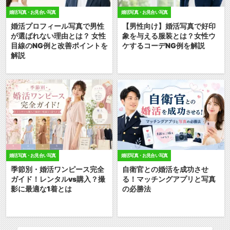
婚活写真・お見合い写真
婚活写真・お見合い写真
婚活プロフィール写真で男性
【男性向け】婚活写真で好印
が選ばれない理由とは？ 女性
象を与える服装とは？女性ウ
目線のNG例と改善ポイントを
ケするコーデNG例を解説
解説
婚活写真・お見合い写真
婚活写真・お見合い写真
季節別・婚活ワンピース完全
自衛官との婚活を成功させ
ガイド！レンタルvs購入？撮
る！マッチングアプリと写真
影に最適な1着とは
の必勝法