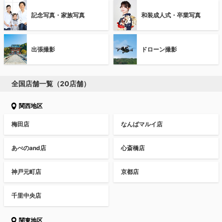
記念写真・家族写真
和装成人式・卒業写真
出張撮影
ドローン撮影
全国店舗一覧（20店舗）
関西地区
梅田店
なんばマルイ店
あべのand店
心斎橋店
神戸元町店
京都店
千里中央店
関東地区