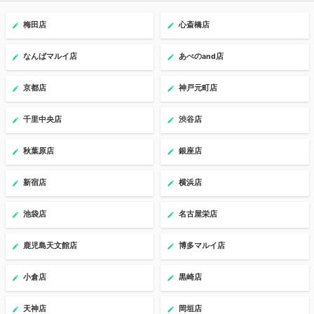
梅田店
心斎橋店
なんばマルイ店
あべのand店
京都店
神戸元町店
千里中央店
渋谷店
秋葉原店
銀座店
新宿店
横浜店
池袋店
名古屋栄店
鹿児島天文館店
博多マルイ店
小倉店
黒崎店
天神店
岡垣店