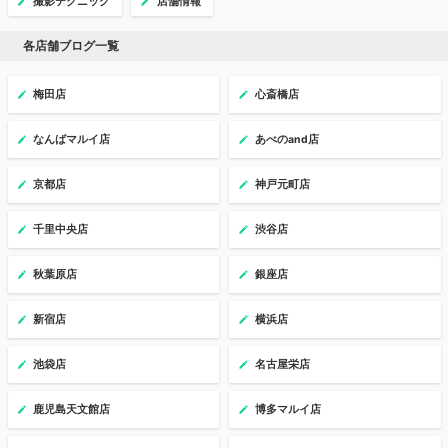
撮影テクニック
店舗情報
各店舗ブログ一覧
梅田店
心斎橋店
なんばマルイ店
あべのand店
京都店
神戸元町店
千里中央店
渋谷店
秋葉原店
銀座店
新宿店
横浜店
池袋店
名古屋栄店
鹿児島天文館店
博多マルイ店