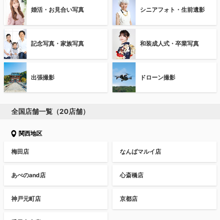
婚活・お見合い写真
シニアフォト・生前遺影
記念写真・家族写真
和装成人式・卒業写真
出張撮影
ドローン撮影
全国店舗一覧（20店舗）
関西地区
梅田店
なんばマルイ店
あべのand店
心斎橋店
神戸元町店
京都店