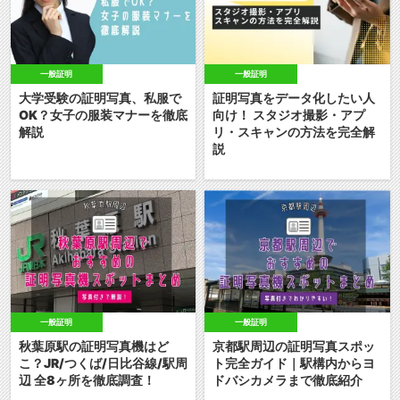
一般証明
一般証明
大学受験の証明写真、私服で
証明写真をデータ化したい人
OK？女子の服装マナーを徹底
向け！ スタジオ撮影・アプ
解説
リ・スキャンの方法を完全解
説
一般証明
一般証明
秋葉原駅の証明写真機はど
京都駅周辺の証明写真スポッ
こ？JR/つくば/日比谷線/駅周
ト完全ガイド｜駅構内からヨ
辺 全8ヶ所を徹底調査！
ドバシカメラまで徹底紹介