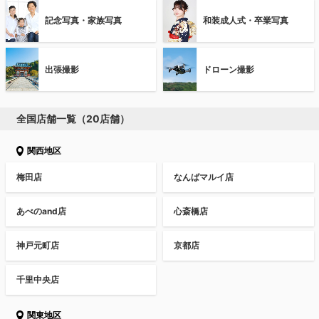
記念写真・家族写真
和装成人式・卒業写真
出張撮影
ドローン撮影
全国店舗一覧（20店舗）
関西地区
梅田店
なんばマルイ店
あべのand店
心斎橋店
神戸元町店
京都店
千里中央店
関東地区