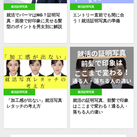
就活証明写真
就活証明写真
就活でパーマはNG？証明写
エントリー直前でも間に合
真・面接で好印象に見せる髪
う！就活証明写真の準備
型のポイントを男女別に解説
就活証明写真
就活証明写真
「加工感が出ない」就活写真
就活の証明写真、前髪で印象
レタッチの考え方
はここまで変わる！通る人・
落ちる人の違い