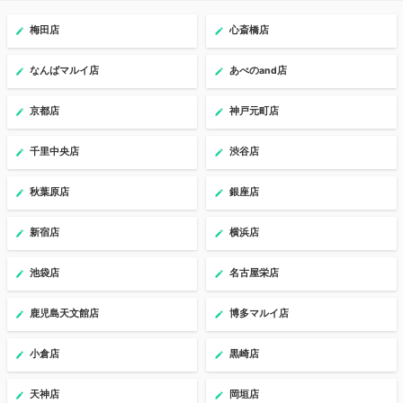
梅田店
心斎橋店
なんばマルイ店
あべのand店
京都店
神戸元町店
千里中央店
渋谷店
秋葉原店
銀座店
新宿店
横浜店
池袋店
名古屋栄店
鹿児島天文館店
博多マルイ店
小倉店
黒崎店
天神店
岡垣店