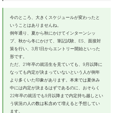
今のところ、大きくスケジュールが変わったと
いうことはありませんね。
例年通り、夏から秋にかけてインターンシッ
プ、秋から冬にかけて、筆記試験、
ES
、面接対
策を行い、
3
月
1
日からエントリー開始といった
形です。
ただ、
21
年卒の就活生を見ていても、
9
月以降に
なっても内定が決まっていないという人が例年
より多くいた印象があります。本来では夏休み
中には内定が決まるはずであるのに、おそらく
22
年卒の就活でも
9
月以降まで内定持ち越しとい
う状況の人の数は私含めて増えると予想してい
ます。