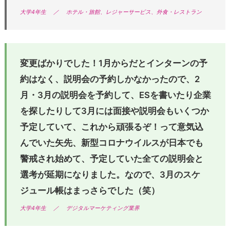
大学4年生
／
ホテル・旅館、レジャーサービス、外食・レストラン
変更ばかりでした！
1
月からだとインターンの予
約はなく、説明会の予約しかなかったので、
2
月・
3
月の説明会を予約して、
ES
を書いたり企業
を探したりして
3
月には面接や説明会もいくつか
予定していて、これから頑張るぞ！って意気込
んでいた矢先、新型コロナウイルスが日本でも
警戒され始めて、予定していた全ての説明会と
選考が延期になりました。なので、
3
月のスケ
ジュール帳はまっさらでした（笑）
大学4年生
／
デジタルマーケティング業界