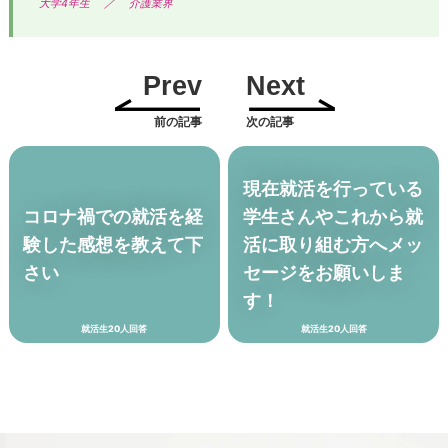
大学4年生
／
介護業界
Prev
Next
前の記事
次の記事
現在就活を行っている
コロナ禍での就活を経
学生さんやこれから就
験した感想を教えて下
活に取り組む方へメッ
さい
セージをお願いしま
す！
就活生20人回答
就活生20人回答