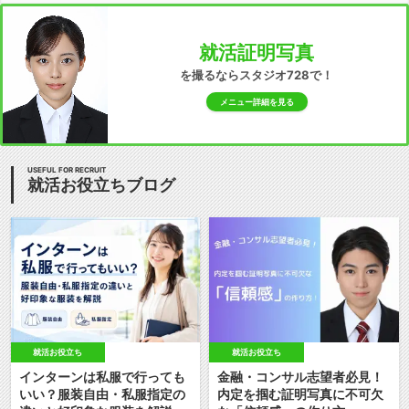
就活証明写真
を撮るならスタジオ728で！
メニュー詳細を見る
USEFUL FOR RECRUIT
就活お役立ちブログ
就活お役立ち
就活お役立ち
インターンは私服で行っても
金融・コンサル志望者必見！
いい？服装自由・私服指定の
内定を掴む証明写真に不可欠