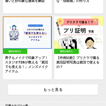
違いと好印象な服装を解説
な「信頼感」の作り方
就活お役立ち
就活お役立ち
男子もメイクで印象アップ！
【作例比較】プリクラで撮る
スタジオ728が教える「就活
就活証明写真は就活で使える
でも使える！」メンズメイク
の？
アイテム
もっと見る
記事カテゴリ一覧