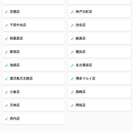
京都店
神戸元町店
千里中央店
渋谷店
秋葉原店
銀座店
新宿店
横浜店
池袋店
名古屋栄店
鹿児島天文館店
博多マルイ店
小倉店
黒崎店
天神店
岡垣店
府内店