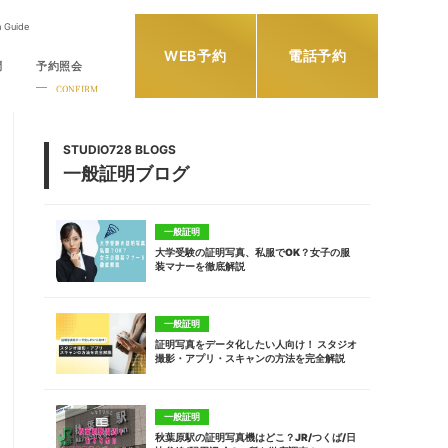
h Guide
WEB予約
電話予約
問
予約照会
CONFIRM
STUDIO728 BLOGS
一般証明ブログ
一般証明
大学受験の証明写真、私服でOK？女子の服
装マナーを徹底解説
一般証明
証明写真をデータ化したい人向け！ スタジオ
撮影・アプリ・スキャンの方法を完全解説
一般証明
秋葉原駅の証明写真機はどこ？JR/つくば/日