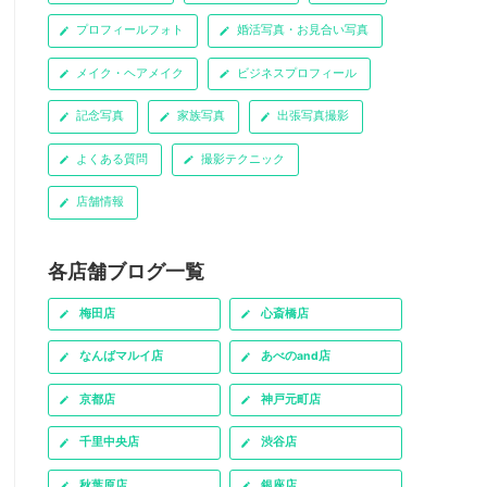
プロフィールフォト
婚活写真・お見合い写真
メイク・ヘアメイク
ビジネスプロフィール
記念写真
家族写真
出張写真撮影
よくある質問
撮影テクニック
店舗情報
各店舗ブログ一覧
梅田店
心斎橋店
なんばマルイ店
あべのand店
京都店
神戸元町店
千里中央店
渋谷店
秋葉原店
銀座店