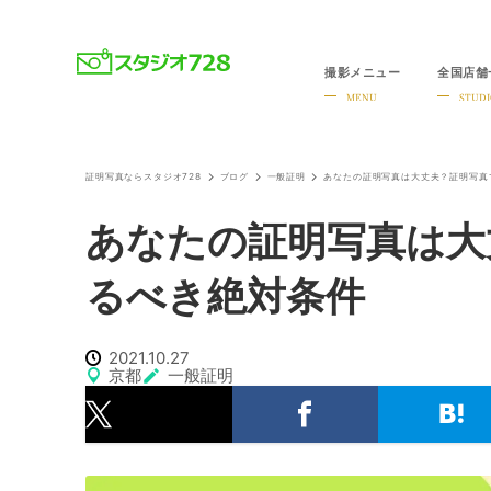
撮影メニュー
全国店舗
就活・婚活・各種証明写真なら全国のスタジオ728
MENU
STUDI
証明写真ならスタジオ728
ブログ
一般証明
あなたの証明写真は大丈夫？証明写真
あなたの証明写真は大
るべき絶対条件
2021.10.27
京都
一般証明