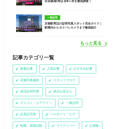
比谷線/駅周辺 全8ヶ所を徹底調査！
一般証明
京都駅周辺の証明写真スポット完全ガイド｜
駅構内からヨドバシカメラまで徹底紹介
もっと見る
記事カテゴリ一覧
新着記事
人気記事
おすすめ記事
店舗写真撮影
スタッフブログ
就活証明写真
就活お役立ち
マスコミ・エアライン
一般証明
社員証写真
パスポート・ビザ
転職・資格試験
マイナンバー
お受験