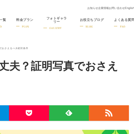
お知らせ
企業情報
お問い合わせ
Englis
フォトギャラ
一覧
料金プラン
お役立ちブログ
よくある質
リー
O
PLAN
BLOG
FAQ
GALLERY
でおさえるべき絶対条件
丈夫？証明写真でおさえ