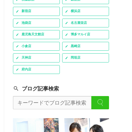
新宿店
横浜店
池袋店
名古屋栄店
鹿児島天文館店
博多マルイ店
小倉店
黒崎店
天神店
岡垣店
府内店
ブログ記事検索