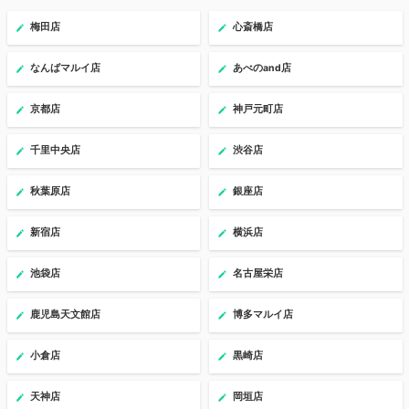
梅田店
心斎橋店
なんばマルイ店
あべのand店
京都店
神戸元町店
千里中央店
渋谷店
秋葉原店
銀座店
新宿店
横浜店
池袋店
名古屋栄店
鹿児島天文館店
博多マルイ店
小倉店
黒崎店
天神店
岡垣店