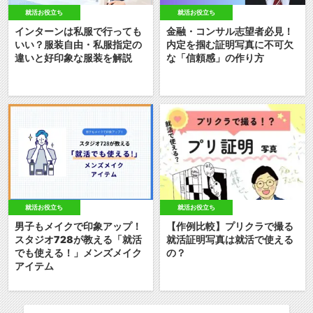
就活お役立ち
就活お役立ち
インターンは私服で行っても
金融・コンサル志望者必見！
いい？服装自由・私服指定の
内定を掴む証明写真に不可欠
違いと好印象な服装を解説
な「信頼感」の作り方
就活お役立ち
就活お役立ち
男子もメイクで印象アップ！
【作例比較】プリクラで撮る
スタジオ728が教える「就活
就活証明写真は就活で使える
でも使える！」メンズメイク
の？
アイテム