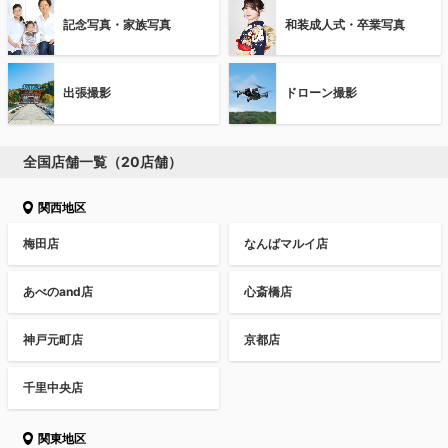
記念写真・家族写真
和装成人式・卒業写真
出張撮影
ドローン撮影
全国店舗一覧（20店舗）
関西地区
梅田店
なんばマルイ店
あべのand店
心斎橋店
神戸元町店
京都店
千里中央店
関東地区