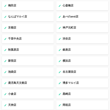
梅田店
心斎橋店
なんばマルイ店
あべのand店
京都店
神戸元町店
千里中央店
渋谷店
秋葉原店
銀座店
新宿店
横浜店
池袋店
名古屋栄店
鹿児島天文館店
博多マルイ店
小倉店
黒崎店
天神店
岡垣店