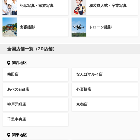
記念写真・家族写真
和装成人式・卒業写真
出張撮影
ドローン撮影
全国店舗一覧（20店舗）
関西地区
梅田店
なんばマルイ店
あべのand店
心斎橋店
神戸元町店
京都店
千里中央店
関東地区