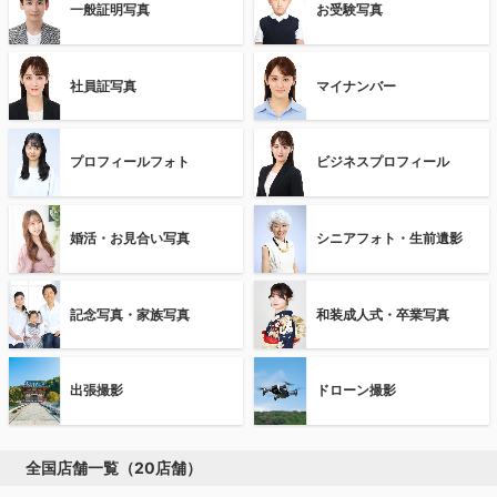
一般証明写真
お受験写真
社員証写真
マイナンバー
プロフィールフォト
ビジネスプロフィール
婚活・お見合い写真
シニアフォト・生前遺影
記念写真・家族写真
和装成人式・卒業写真
出張撮影
ドローン撮影
全国店舗一覧（20店舗）