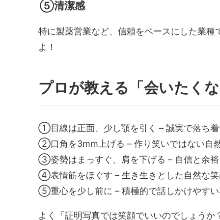
⑤清潔感
特に製薬営業など、信頼をベースにした業種
よ！
プロが教える「会いたくな
①目線は正面、少し顎を引く – 誠実で落ち
②口角を3mm上げる – 作り笑いではない自
③姿勢はまっすぐ、肩を下げる – 自信と余
④表情筋をほぐす – 生き生きとした自然な
⑤重心を少し前に – 積極的で話しかけやす
よく「証明写真では笑顔でいいのでしょうか