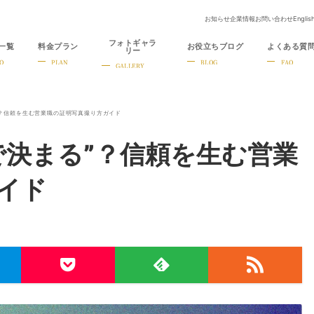
お知らせ
企業情報
お問い合わせ
Englis
フォトギャラ
一覧
料金プラン
お役立ちブログ
よくある質
リー
O
PLAN
BLOG
FAQ
GALLERY
”？信頼を生む営業職の証明写真撮り方ガイド
で決まる”？信頼を生む営業
イド