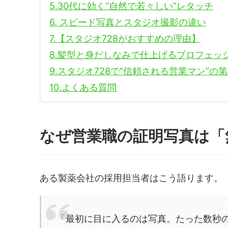
5.30代に効く“自然で若々しい”レタッチ
6. スピード写真とスタジオ撮影の違い
7.【スタジオ728がおすすめの理由】
8.髪型と身だしなみで仕上げるプロフェッ
9.スタジオ728で“信頼される営業マン”の
10.よくある質問
なぜ営業職の証明写真は「
ある製薬会社の採用担当者はこう語ります。
「最初に目に入るのは写真。たった数秒