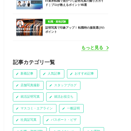
IT業界転職で差がつく証明写真の撮り方ガイ
ド｜プロが教えるポイント15選
転職・資格試験
証明写真で印象アップ！ 転職時の服装選びの
ポイント
もっと見る
記事カテゴリ一覧
新着記事
人気記事
おすすめ記事
店舗写真撮影
スタッフブログ
就活証明写真
就活お役立ち
マスコミ・エアライン
一般証明
社員証写真
パスポート・ビザ