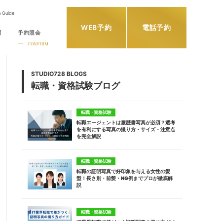
h Guide
WEB予約
電話予約
問
予約照会
CONFIRM
STUDIO728 BLOGS
転職・資格試験ブログ
転職・資格試験
転職エージェントは履歴書写真が必須？選考
を有利にする写真の撮り方・サイズ・注意点
を完全解説
転職・資格試験
転職の証明写真で好印象を与える女性の髪
型！長さ別・前髪・NG例までプロが徹底解
説
転職・資格試験