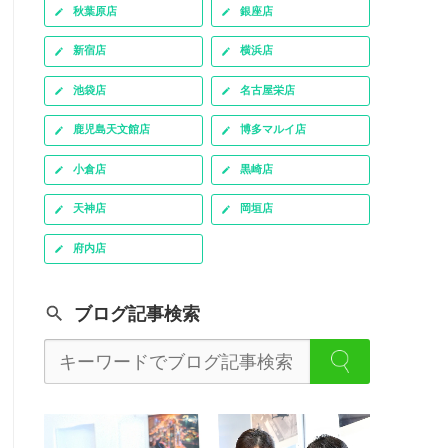
秋葉原店
銀座店
新宿店
横浜店
池袋店
名古屋栄店
鹿児島天文館店
博多マルイ店
小倉店
黒崎店
天神店
岡垣店
府内店
ブログ記事検索