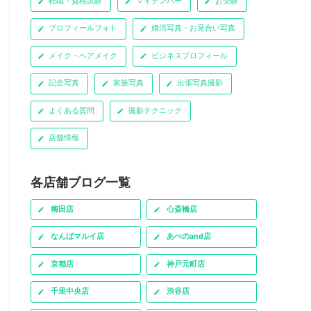
転職・資格試験
マイナンバー
お受験
プロフィールフォト
婚活写真・お見合い写真
メイク・ヘアメイク
ビジネスプロフィール
記念写真
家族写真
出張写真撮影
よくある質問
撮影テクニック
店舗情報
各店舗ブログ一覧
梅田店
心斎橋店
なんばマルイ店
あべのand店
京都店
神戸元町店
千里中央店
渋谷店