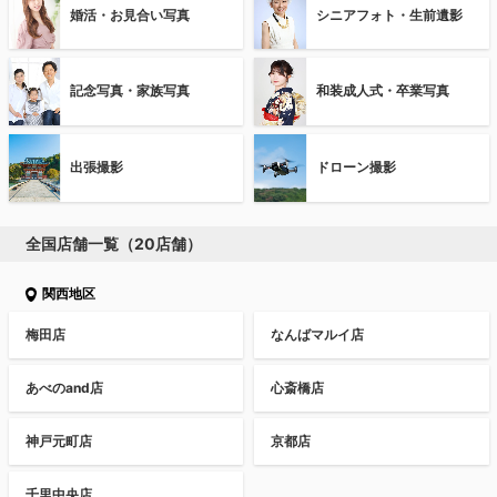
婚活・お見合い写真
シニアフォト・生前遺影
記念写真・家族写真
和装成人式・卒業写真
出張撮影
ドローン撮影
全国店舗一覧（20店舗）
関西地区
梅田店
なんばマルイ店
あべのand店
心斎橋店
神戸元町店
京都店
千里中央店