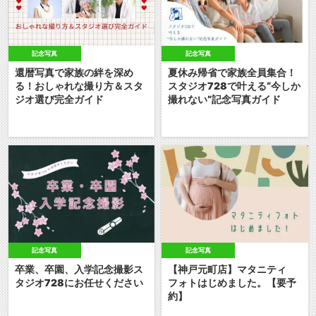
記念写真
記念写真
還暦写真で家族の絆を深め
夏休み帰省で家族全員集合！
る！おしゃれな撮り方＆スタ
スタジオ728で叶える“今しか
ジオ選び完全ガイド
撮れない”記念写真ガイド
記念写真
記念写真
卒業、卒園、入学記念撮影ス
【神戸元町店】マタニティ
タジオ728にお任せください
フォトはじめました。【要予
約】