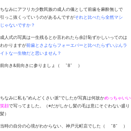
ちなみにアフリカ少数民族の成人の儀として前歯を麻酔無しで
引っこ抜くっていうのがあるんですが
それと比べたら全然マシ
じゃないですか？
成人式の写真は一生残るとか言われたら余計恥ずかしいってのは
わかりますが
前歯とさよならフォーエバーと比べたらずいぶんラ
イトな一生物だと思いません？
前向き&前向きに参りましょ（ ˘8˘ ）
ちなみに私も“めんどくさい派”でしたが写真は何故か
めっちゃいい
笑顔
で写ってました。（※だがしかし髪の毛は意にそぐわない盛り
髪）
当時の自分の心境がわからない、神戸元町店でした（ ˘8˘ ）