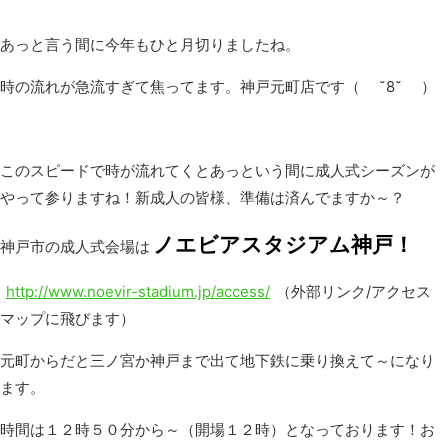
あっと言う間に今年もひと月切りましたね。
時の流れが急流すぎて焦ってます。神戸元町店です（ ˘8˘ ）
このスピードで時が流れてくとあっという間に成人式シーズンが
やって参りますね！新成人の皆様、準備は済んでますか～？
ノエビアスタジアム神戸！
神戸市の成人式会場は
http://www.noevir-stadium.jp/access/
（外部リンク/アクセス
マップに飛びます）
元町からだと三ノ宮か神戸まで出て地下鉄に乗り換えて～になり
ます。
時間は１２時５０分から～（開場１２時）となっております！お