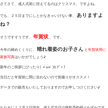
さてさて、成人式前に控えてるのはクリスマス、ですよね。
ありますよ
でも、２５日までにしとかなきゃいけない事、
ね？
年賀状
そうですそうです、
、です。
晴れ着姿のお子さん
今年の締めくくりに、
と
年賀状用に
家族写真
はいかがでしょう♪
新年のご挨拶にぴったり( • ̀ω•́ )b ｸﾞｯ！
当日だと年賀状に間に合わないので前撮りがオススメ！
データでの販売もいたしておりますのでお申しつけください♪
ちなみに１２月３日現在、成人式当日の撮影予約残りわずかです