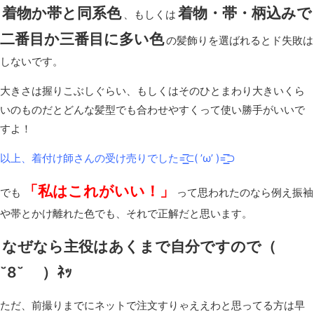
着物か帯と同系色
着物・帯・柄込みで
、もしくは
二番目か三番目に多い色
の髪飾りを選ばれるとド失敗は
しないです。
大きさは握りこぶしぐらい、もしくはそのひとまわり大きいくら
いのものだとどんな髪型でも合わせやすくって使い勝手がいいで
すよ！
以上、着付け師さんの受け売りでした=͟͟͞͞⊂( ’ω’ )=͟͟͞͞⊃
「私はこれがいい！」
でも
って思われたのなら例え振袖
や帯とかけ離れた色でも、それで正解だと思います。
なぜなら主役はあくまで自分ですので（
˘8˘ ）ﾈｯ
ただ、前撮りまでにネットで注文すりゃええわと思ってる方は早