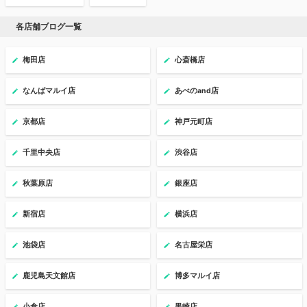
各店舗ブログ一覧
梅田店
心斎橋店
なんばマルイ店
あべのand店
京都店
神戸元町店
千里中央店
渋谷店
秋葉原店
銀座店
新宿店
横浜店
池袋店
名古屋栄店
鹿児島天文館店
博多マルイ店
小倉店
黒崎店