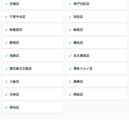
京都店
神戸元町店
千里中央店
渋谷店
秋葉原店
銀座店
新宿店
横浜店
池袋店
名古屋栄店
鹿児島天文館店
博多マルイ店
小倉店
黒崎店
天神店
岡垣店
府内店