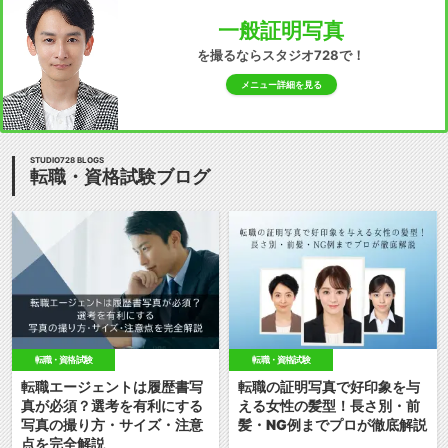
一般証明写真
を撮るならスタジオ728で！
メニュー詳細を見る
STUDIO728 BLOGS
転職・資格試験ブログ
転職・資格試験
転職・資格試験
転職エージェントは履歴書写
転職の証明写真で好印象を与
真が必須？選考を有利にする
える女性の髪型！長さ別・前
写真の撮り方・サイズ・注意
髪・NG例までプロが徹底解説
点を完全解説