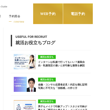
h Guide
WEB予約
電話予約
問
予約照会
CONFIRM
USEFUL FOR RECRUIT
就活お役立ちブログ
就活お役立ち
インターンは私服で行ってもいい？服装自
由・私服指定の違いと好印象な服装を解説
就活お役立ち
金融・コンサル志望者必見！内定を掴む証明
写真に不可欠な「信頼感」の作り方
就活お役立ち
男子もメイクで印象アップ！スタジオ728が
教える「就活でも使える！」メンズメイクア