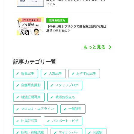
イテム
就活お役立ち
【作例比較】プリクラで撮る就活証明写真は
就活で使えるの？
もっと見る
記事カテゴリ一覧
新着記事
人気記事
おすすめ記事
店舗写真撮影
スタッフブログ
就活証明写真
就活お役立ち
マスコミ・エアライン
一般証明
社員証写真
パスポート・ビザ
転職・資格試験
マイナンバー
お受験