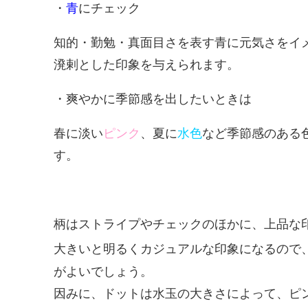
・
青
にチェック
知的・勤勉・真面目さを表す青に元気さをイ
溌剌とした印象を与えられます。
・爽やかに季節感を出したいときは
春に淡い
ピンク
、夏に
水色
など季節感のある
す。
柄はストライプやチェックのほかに、上品な
大きいと明るくカジュアルな印象になるので
がよいでしょう。
因みに、ドットは水玉の大きさによって、ピ