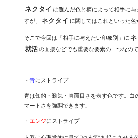
ネクタイ
は選んだ色と柄によって相手に与
ネクタイ
すが、
に関してはこれといった色
ネ
そこで今回は「相手に与えたい印象別」に
就活
の面接などでも重要な要素の一つなの
・
青
にストライプ
青は知的・勤勉・真面目さを表す色です。白
マートさを強調できます。
・
エンジ
にストライプ
赤系は心理学的に見て“やる気”を起こさせる