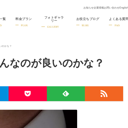
お知らせ
企業情報
お問い合わせ
Englis
フォトギャラ
一覧
料金プラン
お役立ちブログ
よくある質
リー
O
PLAN
BLOG
FAQ
GALLERY
いのかな？
んなのが良いのかな？