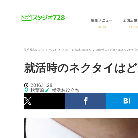
撮影メニュー
全国店舗
就活・婚活・各種証明写真なら全国のスタジオ728
MENU
STUDI
証明写真ならスタジオ728
ブログ
就活お役立ち
就活時のネクタイはどんなのが良
就活時のネクタイはど
2016.11.28
秋葉原
就活お役立ち