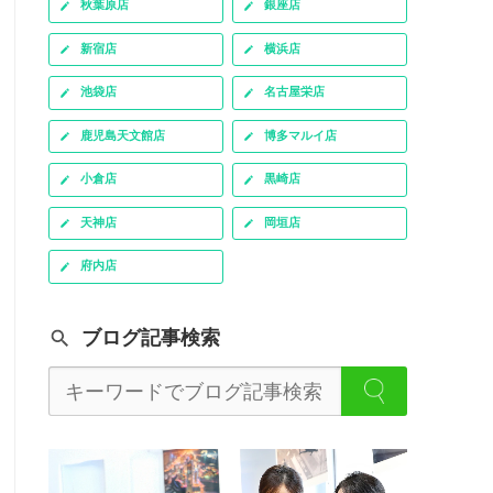
秋葉原店
銀座店
新宿店
横浜店
池袋店
名古屋栄店
鹿児島天文館店
博多マルイ店
小倉店
黒崎店
天神店
岡垣店
府内店
ブログ記事検索