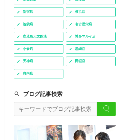
新宿店
横浜店
池袋店
名古屋栄店
鹿児島天文館店
博多マルイ店
小倉店
黒崎店
天神店
岡垣店
府内店
ブログ記事検索