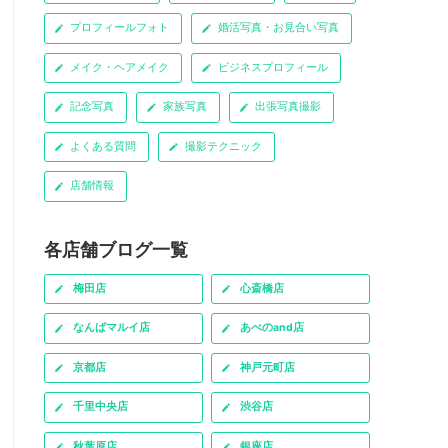
プロフィールフォト
婚活写真・お見合い写真
メイク・ヘアメイク
ビジネスプロフィール
記念写真
家族写真
出張写真撮影
よくある質問
撮影テクニック
店舗情報
各店舗ブログ一覧
梅田店
心斎橋店
なんばマルイ店
あべのand店
京都店
神戸元町店
千里中央店
渋谷店
秋葉原店
銀座店