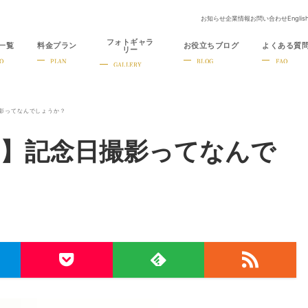
お知らせ
企業情報
お問い合わせ
Englis
フォトギャラ
一覧
料金プラン
お役立ちブログ
よくある質
リー
O
PLAN
BLOG
FAQ
GALLERY
撮影ってなんでしょうか？
オ】記念日撮影ってなんで