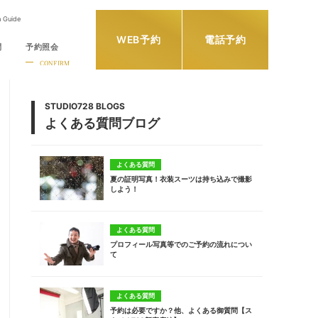
h Guide
WEB予約
電話予約
問
予約照会
CONFIRM
STUDIO728 BLOGS
よくある質問ブログ
よくある質問
夏の証明写真！衣装スーツは持ち込みで撮影
しよう！
よくある質問
プロフィール写真等でのご予約の流れについ
て
よくある質問
予約は必要ですか？他、よくある御質問【ス