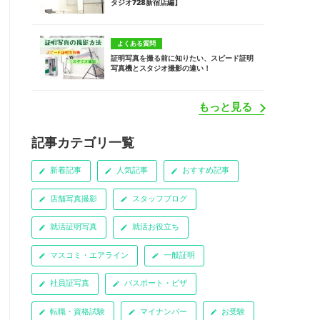
タジオ728新宿店編】
よくある質問
証明写真を撮る前に知りたい、スピード証明
写真機とスタジオ撮影の違い！
もっと見る
記事カテゴリ一覧
新着記事
人気記事
おすすめ記事
店舗写真撮影
スタッフブログ
就活証明写真
就活お役立ち
マスコミ・エアライン
一般証明
社員証写真
パスポート・ビザ
転職・資格試験
マイナンバー
お受験