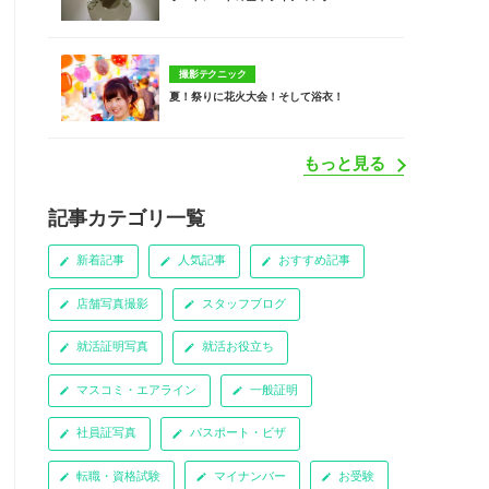
撮影テクニック
夏！祭りに花火大会！そして浴衣！
もっと見る
記事カテゴリ一覧
新着記事
人気記事
おすすめ記事
店舗写真撮影
スタッフブログ
就活証明写真
就活お役立ち
マスコミ・エアライン
一般証明
社員証写真
パスポート・ビザ
転職・資格試験
マイナンバー
お受験