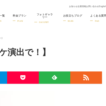
お知らせ
企業情報
お問い合わせ
Englis
フォトギャラ
一覧
料金プラン
お役立ちブログ
よくある質
リー
O
PLAN
BLOG
FAQ
GALLERY
！】
ケ演出で！】