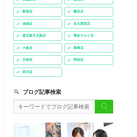
新宿店
横浜店
池袋店
名古屋栄店
鹿児島天文館店
博多マルイ店
小倉店
黒崎店
天神店
岡垣店
府内店
ブログ記事検索