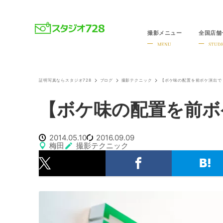
撮影メニュー
全国店舗
就活・婚活・各種証明写真なら全国のスタジオ728
MENU
STUDI
証明写真ならスタジオ728
ブログ
撮影テクニック
【ボケ味の配置を前ボケ演出で
【ボケ味の配置を前ボ
2014.05.10
2016.09.09
梅田
撮影テクニック