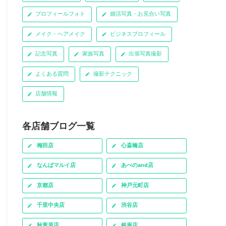
プロフィールフォト
婚活写真・お見合い写真
メイク・ヘアメイク
ビジネスプロフィール
記念写真
家族写真
出張写真撮影
よくある質問
撮影テクニック
店舗情報
各店舗ブログ一覧
梅田店
心斎橋店
なんばマルイ店
あべのand店
京都店
神戸元町店
千里中央店
渋谷店
秋葉原店
銀座店