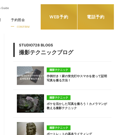
h Guide
WEB予約
電話予約
問
予約照会
CONFIRM
STUDIO728 BLOGS
撮影テクニックブログ
撮影テクニック
作例付き！家の蛍光灯やスマホを使って証明
写真を撮る方法！
撮影テクニック
ボケを活かした写真を撮ろう！カメラマンが
教える撮影テクニック
撮影テクニック
ポートレ－トの基本ライティング