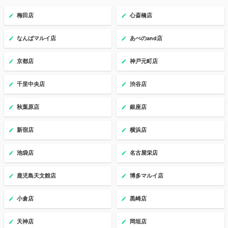
梅田店
心斎橋店
なんばマルイ店
あべのand店
京都店
神戸元町店
千里中央店
渋谷店
秋葉原店
銀座店
新宿店
横浜店
池袋店
名古屋栄店
鹿児島天文館店
博多マルイ店
小倉店
黒崎店
天神店
岡垣店