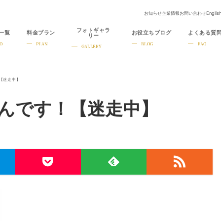
お知らせ
企業情報
お問い合わせ
Englis
フォトギャラ
一覧
料金プラン
お役立ちブログ
よくある質
リー
O
PLAN
BLOG
FAQ
GALLERY
【迷走中】
んです！【迷走中】