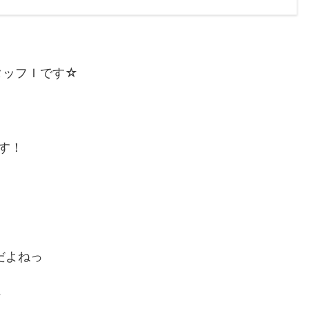
タッフＩです☆
す！
だよねっ
…