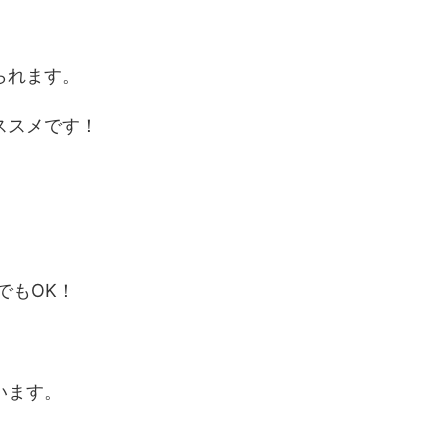
られます。
ススメです！
でもOK！
。
います。