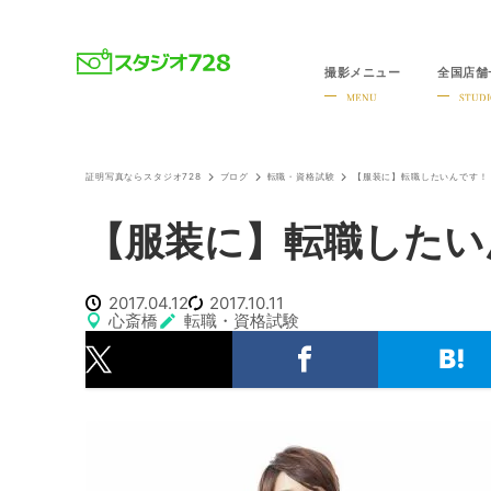
撮影メニュー
全国店舗
就活・婚活・各種証明写真なら全国のスタジオ728
MENU
STUDI
証明写真ならスタジオ728
ブログ
転職・資格試験
【服装に】転職したいんです！
【服装に】転職したい
2017.04.12
2017.10.11
心斎橋
転職・資格試験