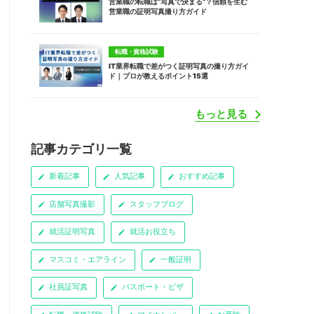
営業職の転職は“写真で決まる”？信頼を生む
営業職の証明写真撮り方ガイド
転職・資格試験
IT業界転職で差がつく証明写真の撮り方ガイ
ド｜プロが教えるポイント15選
もっと見る
記事カテゴリ一覧
新着記事
人気記事
おすすめ記事
店舗写真撮影
スタッフブログ
就活証明写真
就活お役立ち
マスコミ・エアライン
一般証明
社員証写真
パスポート・ビザ