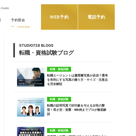
h Guide
WEB予約
電話予約
問
予約照会
CONFIRM
STUDIO728 BLOGS
転職・資格試験ブログ
転職・資格試験
転職エージェントは履歴書写真が必須？選考
を有利にする写真の撮り方・サイズ・注意点
を完全解説
転職・資格試験
転職の証明写真で好印象を与える女性の髪
型！長さ別・前髪・NG例までプロが徹底解
説
転職・資格試験