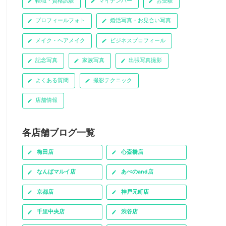
転職・資格試験
マイナンバー
お受験
プロフィールフォト
婚活写真・お見合い写真
メイク・ヘアメイク
ビジネスプロフィール
記念写真
家族写真
出張写真撮影
よくある質問
撮影テクニック
店舗情報
各店舗ブログ一覧
梅田店
心斎橋店
なんばマルイ店
あべのand店
京都店
神戸元町店
千里中央店
渋谷店