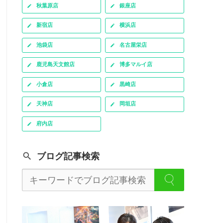
秋葉原店
銀座店
新宿店
横浜店
池袋店
名古屋栄店
鹿児島天文館店
博多マルイ店
小倉店
黒崎店
天神店
岡垣店
府内店
ブログ記事検索