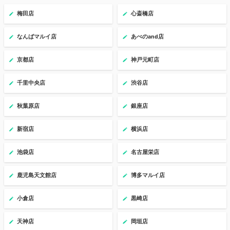
梅田店
心斎橋店
なんばマルイ店
あべのand店
京都店
神戸元町店
千里中央店
渋谷店
秋葉原店
銀座店
新宿店
横浜店
池袋店
名古屋栄店
鹿児島天文館店
博多マルイ店
小倉店
黒崎店
天神店
岡垣店