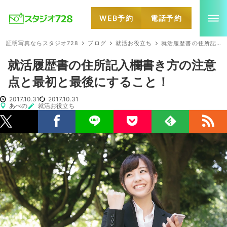
WEB予約
電話予約
就活・婚活・各種証明写真なら全国のスタジオ728
証明写真ならスタジオ728
ブログ
就活お役立ち
就活履歴書の住所記入欄書き方の注意点と最初と最後にすること！
就活履歴書の住所記入欄書き方の注意
点と最初と最後にすること！
2017.10.31
2017.10.31
あべの
就活お役立ち