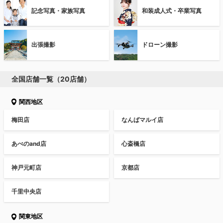
記念写真・家族写真
和装成人式・卒業写真
出張撮影
ドローン撮影
全国店舗一覧（20店舗）
関西地区
梅田店
なんばマルイ店
あべのand店
心斎橋店
神戸元町店
京都店
千里中央店
関東地区