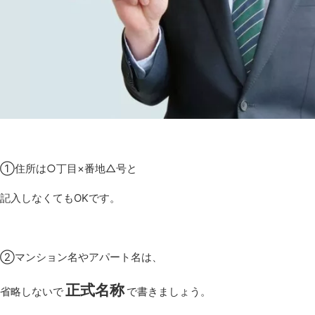
①住所は○丁目×番地△号と
記入しなくてもOKです。
②マンション名やアパート名は、
正式名称
省略しないで
で書きましょう。