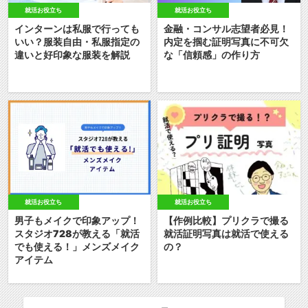
就活お役立ち
就活お役立ち
インターンは私服で行っても
金融・コンサル志望者必見！
いい？服装自由・私服指定の
内定を掴む証明写真に不可欠
違いと好印象な服装を解説
な「信頼感」の作り方
就活お役立ち
就活お役立ち
男子もメイクで印象アップ！
【作例比較】プリクラで撮る
スタジオ728が教える「就活
就活証明写真は就活で使える
でも使える！」メンズメイク
の？
アイテム