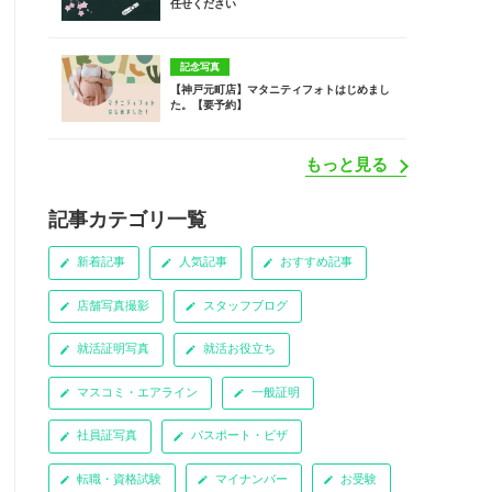
任せください
記念写真
【神戸元町店】マタニティフォトはじめまし
た。【要予約】
もっと見る
記事カテゴリ一覧
新着記事
人気記事
おすすめ記事
店舗写真撮影
スタッフブログ
就活証明写真
就活お役立ち
マスコミ・エアライン
一般証明
社員証写真
パスポート・ビザ
転職・資格試験
マイナンバー
お受験