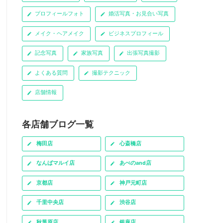
プロフィールフォト
婚活写真・お見合い写真
メイク・ヘアメイク
ビジネスプロフィール
記念写真
家族写真
出張写真撮影
よくある質問
撮影テクニック
店舗情報
各店舗ブログ一覧
梅田店
心斎橋店
なんばマルイ店
あべのand店
京都店
神戸元町店
千里中央店
渋谷店
秋葉原店
銀座店