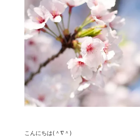
こんにちは(＾∇＾)