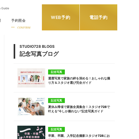
h Guide
WEB予約
電話予約
問
予約照会
CONFIRM
STUDIO728 BLOGS
記念写真ブログ
記念写真
還暦写真で家族の絆を深める！おしゃれな撮
り方＆スタジオ選び完全ガイド
記念写真
夏休み帰省で家族全員集合！スタジオ728で
叶える“今しか撮れない”記念写真ガイド
記念写真
卒業、卒園、入学記念撮影スタジオ728にお