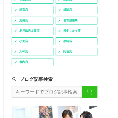
新宿店
横浜店
池袋店
名古屋栄店
鹿児島天文館店
博多マルイ店
小倉店
黒崎店
天神店
岡垣店
府内店
ブログ記事検索