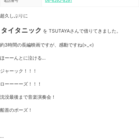
電話番号
06-6292-8291
超久しぶりに
タイタニック
を TSUTAYAさんで借りてきました。
約3時間の長編映画ですが、感動ですね(>_<)
ほーーんとに泣ける…
ジャーック！！！
ローーーーズ！！！
沈没最後まで音楽演奏会！
船首のポーズ！
…