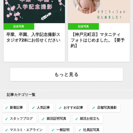
記念写真
記念写真
卒業、卒園、入学記念撮影ス
【神戸元町店】マタニティ
タジオ728にお任せください
フォトはじめました。【要予
約】
もっと見る
記事カテゴリ一覧
新着記事
人気記事
おすすめ記事
店舗写真撮影
スタッフブログ
就活証明写真
就活お役立ち
マスコミ・エアライン
一般証明
社員証写真