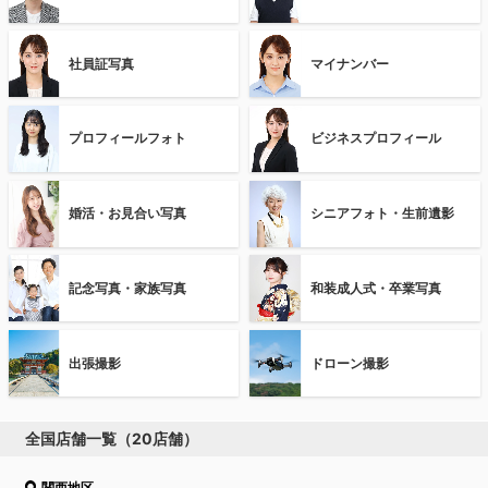
社員証写真
マイナンバー
プロフィールフォト
ビジネスプロフィール
婚活・お見合い写真
シニアフォト・生前遺影
記念写真・家族写真
和装成人式・卒業写真
出張撮影
ドローン撮影
全国店舗一覧（20店舗）
関西地区