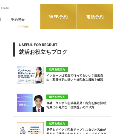
h Guide
WEB予約
電話予約
問
予約照会
CONFIRM
USEFUL FOR RECRUIT
就活お役立ちブログ
就活お役立ち
インターンは私服で行ってもいい？服装自
由・私服指定の違いと好印象な服装を解説
就活お役立ち
金融・コンサル志望者必見！内定を掴む証明
写真に不可欠な「信頼感」の作り方
就活お役立ち
男子もメイクで印象アップ！スタジオ728が
教える「就活でも使える！」メンズメイクア