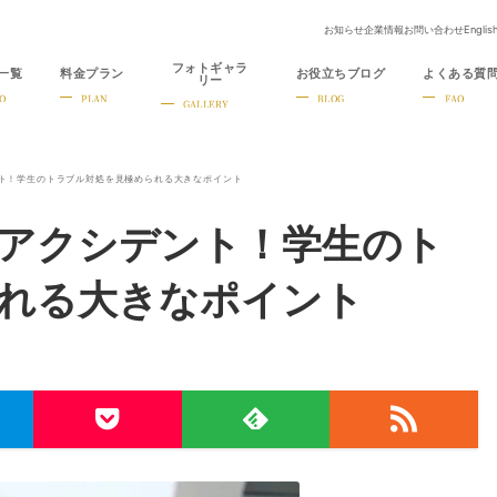
お知らせ
企業情報
お問い合わせ
Englis
フォトギャラ
一覧
料金プラン
お役立ちブログ
よくある質
リー
O
PLAN
BLOG
FAQ
GALLERY
ト！学生のトラブル対処を見極められる大きなポイント
アクシデント！学生のト
れる大きなポイント