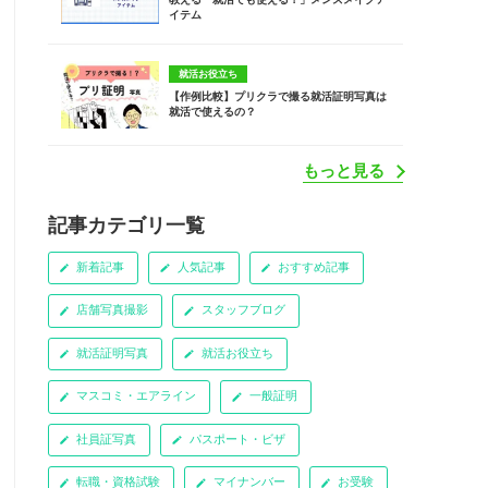
イテム
就活お役立ち
【作例比較】プリクラで撮る就活証明写真は
就活で使えるの？
もっと見る
記事カテゴリ一覧
新着記事
人気記事
おすすめ記事
店舗写真撮影
スタッフブログ
就活証明写真
就活お役立ち
マスコミ・エアライン
一般証明
社員証写真
パスポート・ビザ
転職・資格試験
マイナンバー
お受験