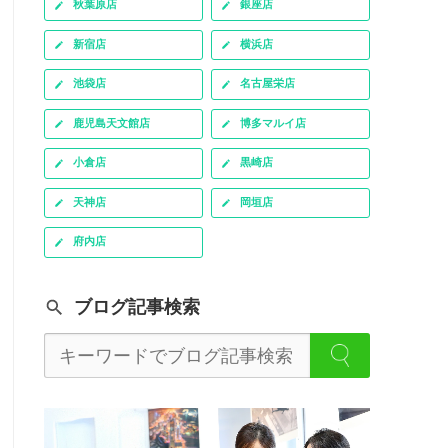
秋葉原店
銀座店
新宿店
横浜店
池袋店
名古屋栄店
鹿児島天文館店
博多マルイ店
小倉店
黒崎店
天神店
岡垣店
府内店
ブログ記事検索