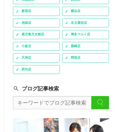
新宿店
横浜店
池袋店
名古屋栄店
鹿児島天文館店
博多マルイ店
小倉店
黒崎店
天神店
岡垣店
府内店
ブログ記事検索