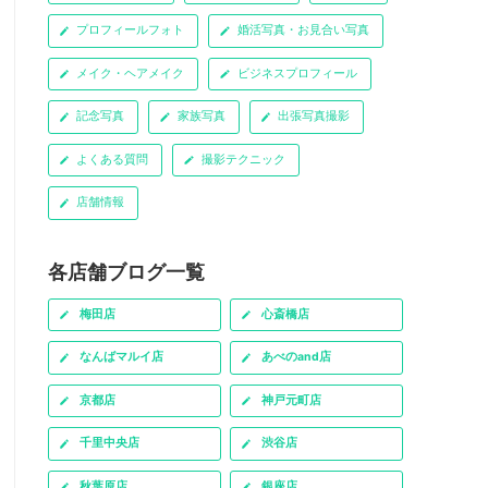
プロフィールフォト
婚活写真・お見合い写真
メイク・ヘアメイク
ビジネスプロフィール
記念写真
家族写真
出張写真撮影
よくある質問
撮影テクニック
店舗情報
各店舗ブログ一覧
梅田店
心斎橋店
なんばマルイ店
あべのand店
京都店
神戸元町店
千里中央店
渋谷店
秋葉原店
銀座店