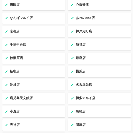
梅田店
心斎橋店
なんばマルイ店
あべのand店
京都店
神戸元町店
千里中央店
渋谷店
秋葉原店
銀座店
新宿店
横浜店
池袋店
名古屋栄店
鹿児島天文館店
博多マルイ店
小倉店
黒崎店
天神店
岡垣店