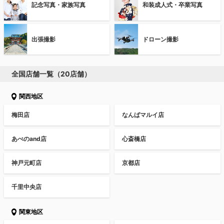
記念写真・家族写真
和装成人式・卒業写真
出張撮影
ドローン撮影
全国店舗一覧（20店舗）
関西地区
梅田店
なんばマルイ店
あべのand店
心斎橋店
神戸元町店
京都店
千里中央店
関東地区