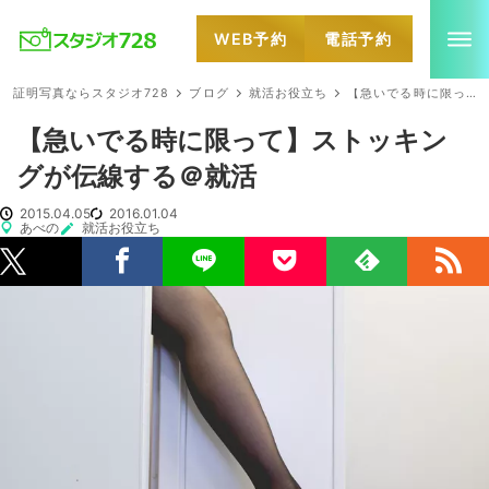
WEB予約
電話予約
就活・婚活・各種証明写真なら全国のスタジオ728
証明写真ならスタジオ728
ブログ
就活お役立ち
【急いでる時に限って】ストッキングが伝線する＠就活
【急いでる時に限って】ストッキン
グが伝線する＠就活
2015.04.05
2016.01.04
あべの
就活お役立ち