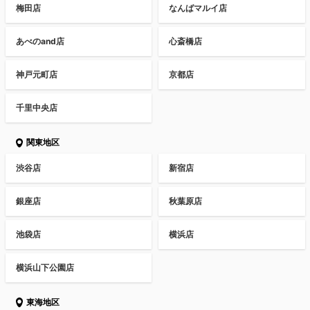
梅田店
なんばマルイ店
あべのand店
心斎橋店
神戸元町店
京都店
千里中央店
関東地区
渋谷店
新宿店
銀座店
秋葉原店
池袋店
横浜店
横浜山下公園店
東海地区