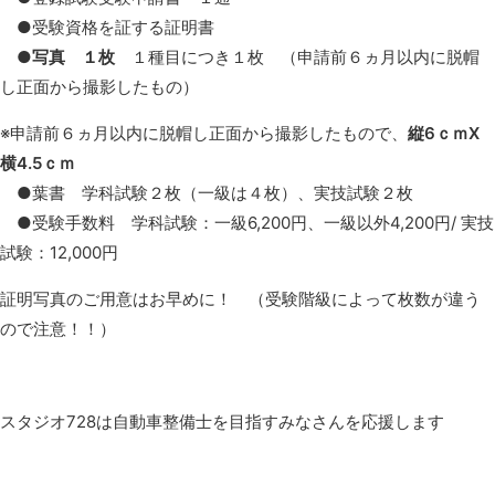
●受験資格を証する証明書
●
写真 １枚
１種目につき１枚 （申請前６ヵ月以内に脱帽
し正面から撮影したもの）
※申請前６ヵ月以内に脱帽し正面から撮影したもので、
縦6ｃｍX
横4.5ｃｍ
●葉書 学科試験２枚（一級は４枚）、実技試験２枚
●受験手数料 学科試験：一級6,200円、一級以外4,200円/ 実技
試験：12,000円
証明写真のご用意はお早めに！ （受験階級によって枚数が違う
ので注意！！）
スタジオ728は自動車整備士を目指すみなさんを応援します