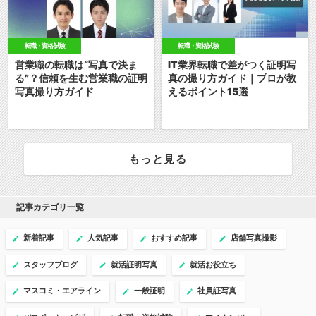
転職・資格試験
転職・資格試験
営業職の転職は“写真で決ま
IT業界転職で差がつく証明写
る”？信頼を生む営業職の証明
真の撮り方ガイド｜プロが教
写真撮り方ガイド
えるポイント15選
もっと見る
記事カテゴリ一覧
新着記事
人気記事
おすすめ記事
店舗写真撮影
スタッフブログ
就活証明写真
就活お役立ち
マスコミ・エアライン
一般証明
社員証写真