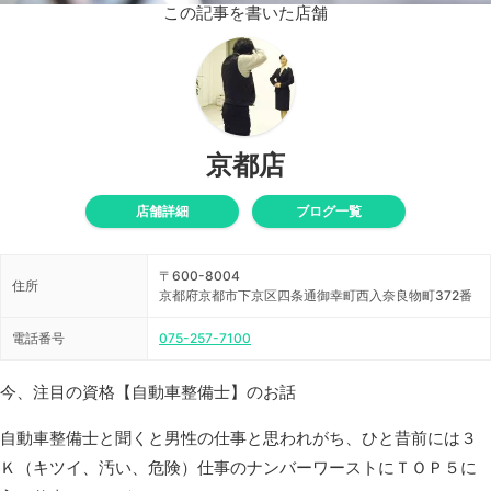
この記事を書いた店舗
京都店
店舗詳細
ブログ一覧
〒600-8004
住所
京都府京都市下京区四条通御幸町西入奈良物町372番
電話番号
075-257-7100
今、注目の資格【自動車整備士】のお話
自動車整備士と聞くと男性の仕事と思われがち、ひと昔前には３
Ｋ（キツイ、汚い、危険）仕事のナンバーワーストにＴＯＰ５に