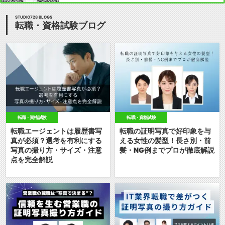
STUDIO728 BLOGS
転職・資格試験ブログ
転職・資格試験
転職・資格試験
転職エージェントは履歴書写
転職の証明写真で好印象を与
真が必須？選考を有利にする
える女性の髪型！長さ別・前
写真の撮り方・サイズ・注意
髪・NG例までプロが徹底解説
点を完全解説