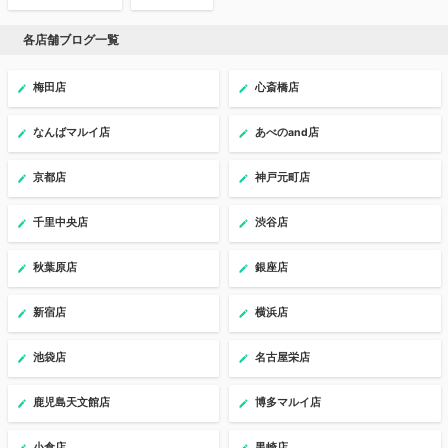
各店舗ブログ一覧
梅田店
心斎橋店
なんばマルイ店
あべのand店
京都店
神戸元町店
千里中央店
渋谷店
秋葉原店
銀座店
新宿店
横浜店
池袋店
名古屋栄店
鹿児島天文館店
博多マルイ店
小倉店
黒崎店