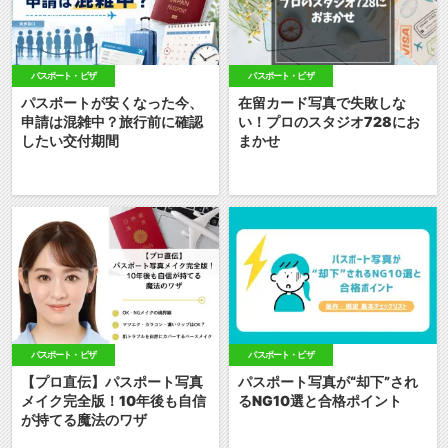
パスポート・ビザ
パスポート・ビザ
パスポートが安くなった今、
在留カード写真で失敗しな
申請は混雑中？旅行前に確認
い！プロのスタジオ728にお
したい交付期間
まかせ
パスポート・ビザ
パスポート・ビザ
【プロ直伝】パスポート写真
パスポート写真が“却下”され
メイク完全版！10年後も自信
るNG10選と合格ポイント
が持てる魔法のワザ