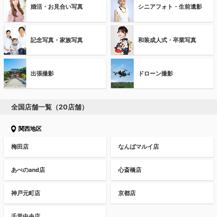
婚活・お見合い写真
シニアフォト・生前遺影
記念写真・家族写真
和装成人式・卒業写真
出張撮影
ドローン撮影
全国店舗一覧（20店舗）
関西地区
梅田店
なんばマルイ店
あべのand店
心斎橋店
神戸元町店
京都店
千里中央店