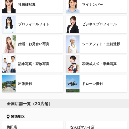
社員証写真
マイナンバー
プロフィールフォト
ビジネスプロフィール
婚活・お見合い写真
シニアフォト・生前遺影
記念写真・家族写真
和装成人式・卒業写真
出張撮影
ドローン撮影
全国店舗一覧（20店舗）
関西地区
梅田店
なんばマルイ店