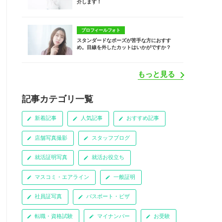
介します！
プロフィールフォト
スタンダードなポーズが苦手な方におすす
め。目線を外したカットはいかがですか？
もっと見る
記事カテゴリ一覧
新着記事
人気記事
おすすめ記事
店舗写真撮影
スタッフブログ
就活証明写真
就活お役立ち
マスコミ・エアライン
一般証明
社員証写真
パスポート・ビザ
転職・資格試験
マイナンバー
お受験