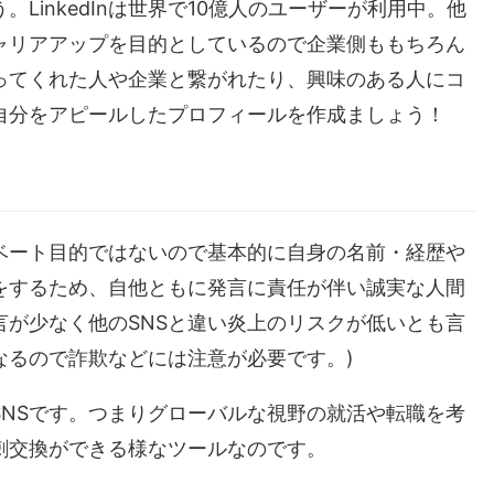
LinkedInは世界で10億人のユーザーが利用中。他
ャリアアップを目的としているので企業側ももちろん
ってくれた人や企業と繋がれたり、興味のある人にコ
自分をアピールしたプロフィールを作成ましょう！
ライベート目的ではないので基本的に自身の名前・経歴や
をするため、自他ともに発言に責任が伴い誠実な人間
が少なく他のSNSと違い炎上のリスクが低いとも言
なるので詐欺などには注意が必要です。)
行のSNSです。つまりグローバルな視野の就活や転職を考
刺交換ができる様なツールなのです。