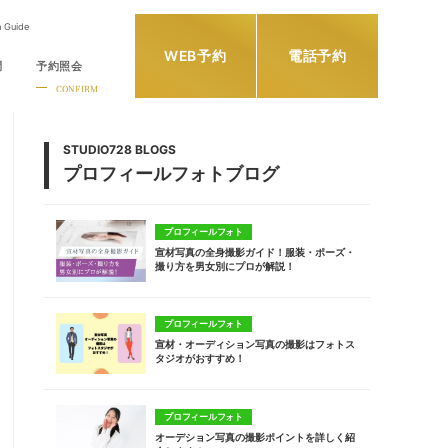
h Guide
WEB予約
電話予約
問
予約照会
CONFIRM
STUDIO728 BLOGS
プロフィールフォトブログ
プロフィールフォト
宣材写真の全身撮影ガイド！服装・ポーズ・
撮り方を男女別にプロが解説！
プロフィールフォト
宣材・オーディション写真の撮影はフォトス
タジオがおすすめ！
プロフィールフォト
オーデション写真の撮影ポイントを詳しく紹