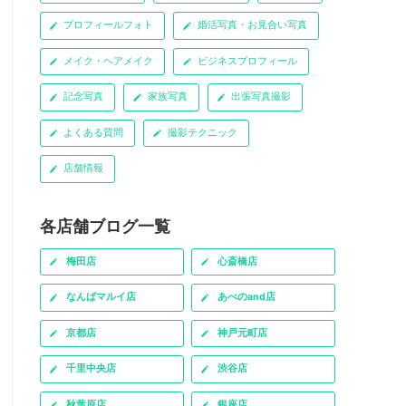
プロフィールフォト
婚活写真・お見合い写真
メイク・ヘアメイク
ビジネスプロフィール
記念写真
家族写真
出張写真撮影
よくある質問
撮影テクニック
店舗情報
各店舗ブログ一覧
梅田店
心斎橋店
なんばマルイ店
あべのand店
京都店
神戸元町店
千里中央店
渋谷店
秋葉原店
銀座店