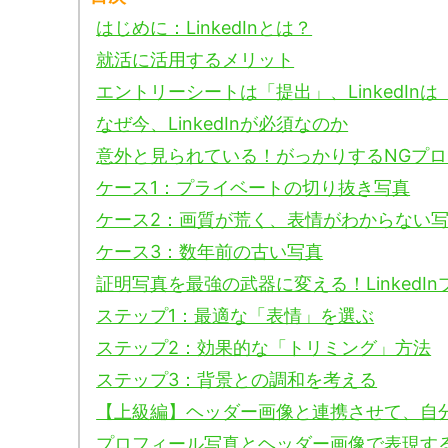
はじめに：LinkedInとは？
就活に活用するメリット
エントリーシートは「提出」、LinkedIn
なぜ今、LinkedInが必須なのか
意外と見られている！がっかりするNGプ
ケース1：プライベートの切り抜き写真
ケース2：画質が荒く、表情がわからない
ケース3：数年前の古い写真
証明写真を最強の武器に変える！Linked
ステップ1：最適な「表情」を選ぶ
ステップ2：効果的な「トリミング」方法
ステップ3：背景との調和を考える
【上級編】ヘッダー画像と連携させて、自
プロフィール写真とヘッダー画像で表現す