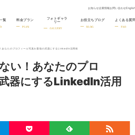
お知らせ
企業情報
お問い合わせ
Englis
フォトギャラ
一覧
料金プラン
お役立ちブログ
よくある質
リー
O
PLAN
BLOG
FAQ
GALLERY
あなたのプロフィール写真を最強の武器にするLinkedIn活用術
ない！あなたのプロ
器にするLinkedIn活用