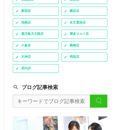
新宿店
横浜店
池袋店
名古屋栄店
鹿児島天文館店
博多マルイ店
小倉店
黒崎店
天神店
岡垣店
府内店
ブログ記事検索