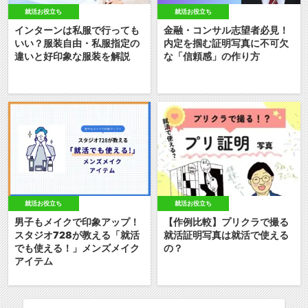
就活お役立ち
就活お役立ち
インターンは私服で行っても
金融・コンサル志望者必見！
いい？服装自由・私服指定の
内定を掴む証明写真に不可欠
違いと好印象な服装を解説
な「信頼感」の作り方
就活お役立ち
就活お役立ち
男子もメイクで印象アップ！
【作例比較】プリクラで撮る
スタジオ728が教える「就活
就活証明写真は就活で使える
でも使える！」メンズメイク
の？
アイテム