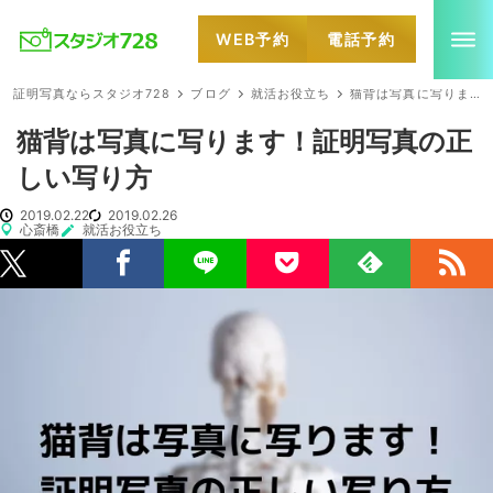
WEB予約
電話予約
就活・婚活・各種証明写真なら全国のスタジオ728
証明写真ならスタジオ728
ブログ
就活お役立ち
猫背は写真に写ります！証明写真の正しい写り方
猫背は写真に写ります！証明写真の正
しい写り方
2019.02.22
2019.02.26
心斎橋
就活お役立ち