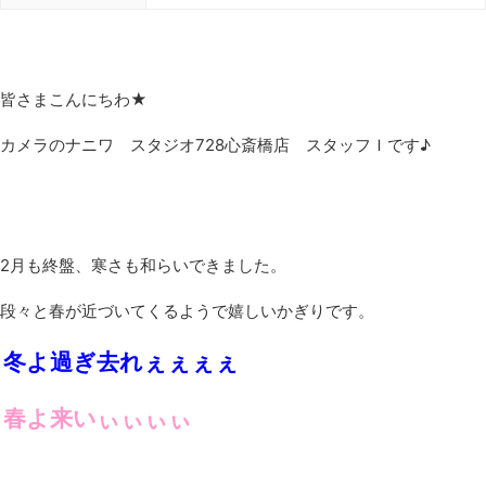
皆さまこんにちわ★
カメラのナニワ スタジオ728心斎橋店 スタッフＩです♪
2月も終盤、寒さも和らいできました。
段々と春が近づいてくるようで嬉しいかぎりです。
冬よ過ぎ去れぇぇぇぇ
春よ来いぃぃぃぃ