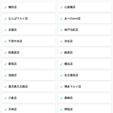
梅田店
心斎橋店
なんばマルイ店
あべのand店
京都店
神戸元町店
千里中央店
渋谷店
秋葉原店
銀座店
新宿店
横浜店
池袋店
名古屋栄店
鹿児島天文館店
博多マルイ店
小倉店
黒崎店
天神店
岡垣店