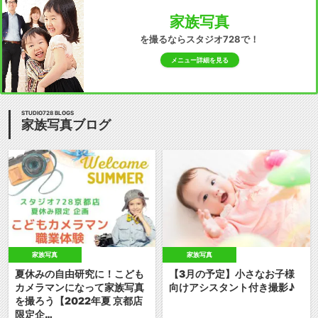
家族写真
を撮るならスタジオ728で！
メニュー詳細を見る
STUDIO728 BLOGS
家族写真ブログ
家族写真
家族写真
夏休みの自由研究に！こども
【3月の予定】小さなお子様
カメラマンになって家族写真
向けアシスタント付き撮影♪
を撮ろう【2022年夏 京都店
限定企…