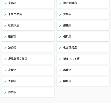
京都店
神戸元町店
千里中央店
渋谷店
秋葉原店
銀座店
新宿店
横浜店
池袋店
名古屋栄店
鹿児島天文館店
博多マルイ店
小倉店
黒崎店
天神店
岡垣店
府内店