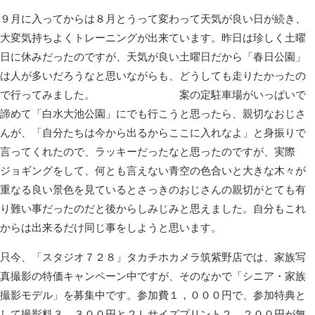
９月に入ってからは８月とうって変わって天気が良い日が続き、
大変気持ちよくトレーニングが出来ています。昨日は珍しく土曜
日に休みだったのですが、天気が良い土曜日だから「春日公園」
は人が多いだろうなと思いながらも、どうしても走りたかったの
で行ってみました。 案の定駐車場がいっぱいで
諦めて「白水大池公園」にでも行こうと思ったら、親切なおじさ
んが、「自分たちは今から出るからここに入れなよ」と身振りで
言ってくれたので、ラッキーだったなと思ったのですが、実際
ジョギングをして、何とも言えない青空の色合いと大きな木々が
重なる良い景色を見ているとさっきのおじさんの親切がとても有
り難い事だったのだと後からしみじみと思えました。自分もこれ
からは出来るだけ同じ事をしようと思います。
只今、「スタジオ７２８」タカチホカメラ筑紫野店では、家族写
真撮影の特価キャンペーン中ですが、そのなかで「シニア・家族
撮影モデル」を募集中です。参加費１，０００円で、参加特典と
して撮影料３，３００円と２Ｌサイズプリント２，２００円が無