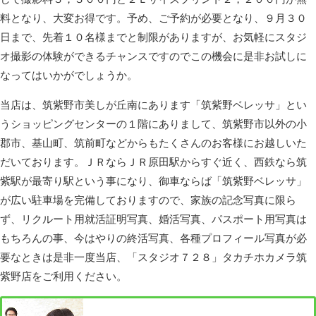
料となり、大変お得です。予め、ご予約が必要となり、９月３０
日まで、先着１０名様までと制限がありますが、お気軽にスタジ
オ撮影の体験ができるチャンスですのでこの機会に是非お試しに
なってはいかがでしょうか。
当店は、筑紫野市美しが丘南にあります「筑紫野ベレッサ」とい
うショッピングセンターの１階にありまして、筑紫野市以外の小
郡市、基山町、筑前町などからもたくさんのお客様にお越しいた
だいております。ＪＲならＪＲ原田駅からすぐ近く、西鉄なら筑
紫駅が最寄り駅という事になり、御車ならば「筑紫野ベレッサ」
が広い駐車場を完備しておりますので、家族の記念写真に限ら
ず、リクルート用就活証明写真、婚活写真、パスポート用写真は
もちろんの事、今はやりの終活写真、各種プロフィール写真が必
要なときは是非一度当店、「スタジオ７２８」タカチホカメラ筑
紫野店をご利用ください。