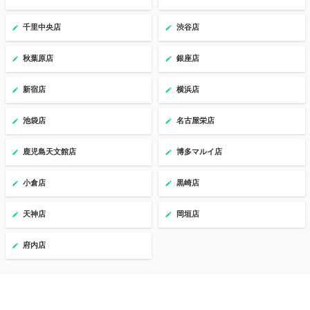
千里中央店
渋谷店
秋葉原店
銀座店
新宿店
横浜店
池袋店
名古屋栄店
鹿児島天文館店
博多マルイ店
小倉店
黒崎店
天神店
岡垣店
府内店