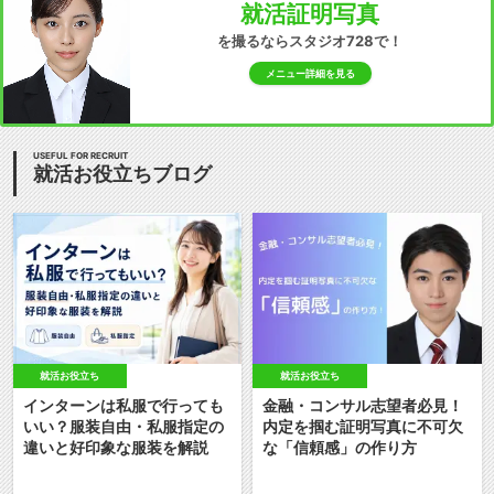
就活証明写真
を撮るならスタジオ728で！
メニュー詳細を見る
USEFUL FOR RECRUIT
就活お役立ちブログ
就活お役立ち
就活お役立ち
インターンは私服で行っても
金融・コンサル志望者必見！
いい？服装自由・私服指定の
内定を掴む証明写真に不可欠
違いと好印象な服装を解説
な「信頼感」の作り方