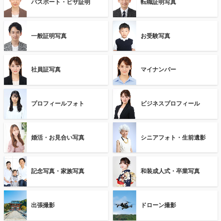
パスポート・ビザ証明
転職証明写真
一般証明写真
お受験写真
社員証写真
マイナンバー
プロフィールフォト
ビジネスプロフィール
婚活・お見合い写真
シニアフォト・生前遺影
記念写真・家族写真
和装成人式・卒業写真
出張撮影
ドローン撮影