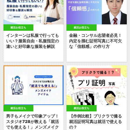
就活お役立ち
就活お役立ち
インターンは私服で行っても
金融・コンサル志望者必見！
いい？服装自由・私服指定の
内定を掴む証明写真に不可欠
違いと好印象な服装を解説
な「信頼感」の作り方
就活お役立ち
就活お役立ち
男子もメイクで印象アップ！
【作例比較】プリクラで撮る
スタジオ728が教える「就活
就活証明写真は就活で使える
でも使える！」メンズメイク
の？