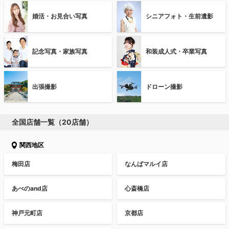
婚活・お見合い写真
シニアフォト・生前遺影
記念写真・家族写真
和装成人式・卒業写真
出張撮影
ドローン撮影
全国店舗一覧（20店舗）
関西地区
梅田店
なんばマルイ店
あべのand店
心斎橋店
神戸元町店
京都店