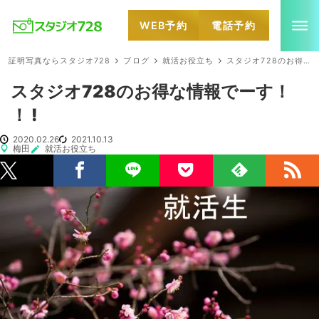
WEB予約
電話予約
就活・婚活・各種証明写真なら全国のスタジオ728
証明写真ならスタジオ728
ブログ
就活お役立ち
スタジオ728のお得な情報でーす！ ！ !
スタジオ728のお得な情報でーす！
！ !
2020.02.26
2021.10.13
梅田
就活お役立ち