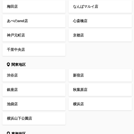
梅田店
なんばマルイ店
あべのand店
心斎橋店
神戸元町店
京都店
千里中央店
関東地区
渋谷店
新宿店
銀座店
秋葉原店
池袋店
横浜店
横浜山下公園店
東海地区