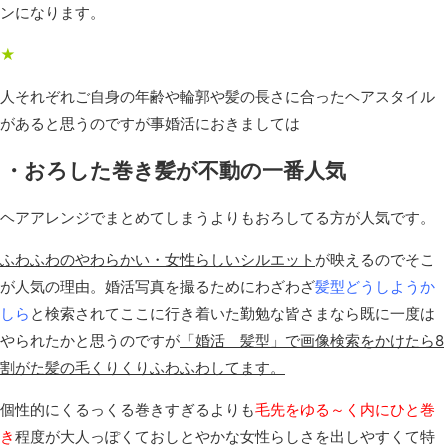
ンになります。
★
人それぞれご自身の年齢や輪郭や髪の長さに合ったヘアスタイル
があると思うのですが事婚活におきましては
・おろした巻き髪が不動の一番人気
ヘアアレンジでまとめてしまうよりもおろしてる方が人気です。
ふわふわのやわらかい・女性らしいシルエット
が映えるのでそこ
が人気の理由。婚活写真を撮るためにわざわざ
髪型どうしようか
しら
と検索されてここに行き着いた勤勉な皆さまなら既に一度は
やられたかと思うのですが
「婚活 髪型」で画像検索をかけたら8
割がた髪の毛くりくりふわふわしてます。
個性的にくるっくる巻きすぎるよりも
毛先をゆる～く内にひと巻
き
程度が大人っぽくておしとやかな女性らしさを出しやすくて特