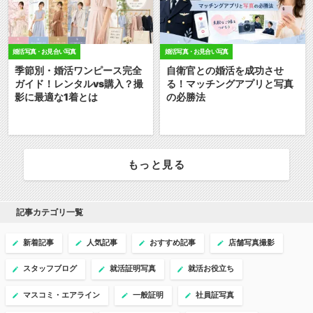
婚活写真・お見合い写真
婚活写真・お見合い写真
季節別・婚活ワンピース完全
自衛官との婚活を成功させ
ガイド！レンタルvs購入？撮
る！マッチングアプリと写真
影に最適な1着とは
の必勝法
もっと見る
記事カテゴリ一覧
新着記事
人気記事
おすすめ記事
店舗写真撮影
スタッフブログ
就活証明写真
就活お役立ち
マスコミ・エアライン
一般証明
社員証写真