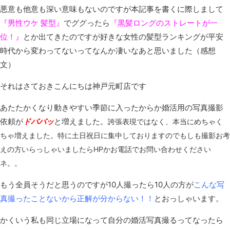
悪意も他意も深い意味もないのですが本記事を書くに際しまして
『男性ウケ 髪型』
でググったら
『黒髪ロングのストレートが一
位！』
とか出てきたのですが好きな
女性の髪型ランキングが平安
時代から変わってないってなんか凄いなあと思いました（感想
文）
それはさておきこんにちは神戸元町店です
あたたかくなり動きやすい季節に入ったからか婚活用の写真撮影
依頼が
ドババッ
と増えました。
誇張表現ではなく、本当にめちゃく
ちゃ増えました。特に土日祝日に集中しておりますのでもしも撮影お考
えの方いらっしゃいましたらHPかお電話でお問い合わせください
ネ。。
もう全員そうだと思うのですが10人撮ったら10人の方が
こんな写
真撮ったことないから正解が分からない！！
とおっしゃいます。
かくいう私も同じ立場になって自分の婚活写真撮るってなったら