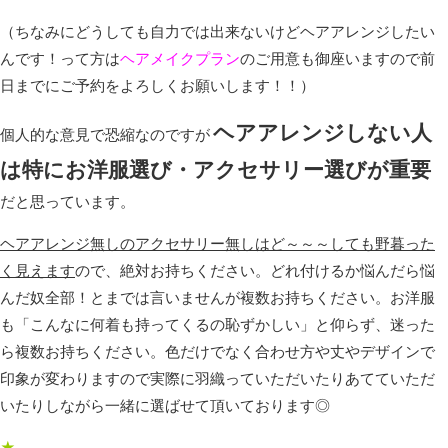
（ちなみにどうしても自力では出来ないけどヘアアレンジしたい
んです！って方は
ヘアメイクプラン
のご用意も御座いますので前
日までにご予約をよろしくお願いします！！）
ヘアアレンジしない人
個人的な意見で恐縮なのですが
は特にお洋服選び・アクセサリー選びが重要
だと思っています。
ヘアアレンジ無しのアクセサリー無しはど～～～しても野暮った
く見えます
ので、絶対お持ちください。どれ付けるか悩んだら悩
んだ奴全部！とまでは言いませんが複数お持ちください。お洋服
も「こんなに何着も持ってくるの恥ずかしい」と仰らず、迷った
ら複数お持ちください。色だけでなく合わせ方や丈やデザインで
印象が変わりますので実際に羽織っていただいたりあてていただ
いたりしながら一緒に選ばせて頂いております◎
★