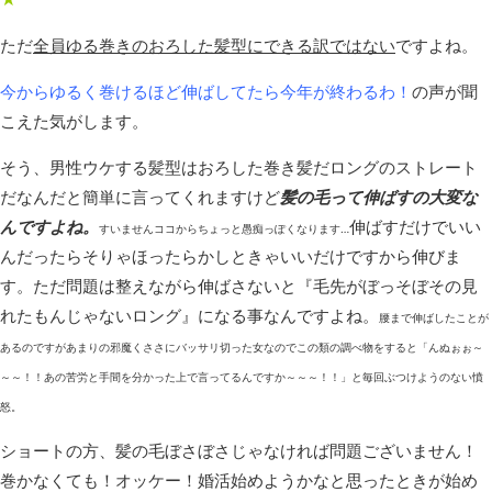
ただ
全員ゆる巻きのおろした髪型にできる訳ではない
ですよね。
今からゆるく巻けるほど伸ばしてたら今年が終わるわ！
の声が聞
こえた気がします。
そう、男性ウケする髪型はおろした巻き髪だロングのストレート
だなんだと簡単に言ってくれますけど
髪の毛って伸ばすの大変な
んですよね。
伸ばすだけでいい
すいませんココからちょっと
愚痴っぽくなります…
んだったらそりゃほったらかしときゃいいだけですから伸びま
す。ただ問題は整えながら伸ばさないと『毛先がぼっそぼその見
れたもんじゃないロング』になる事なんですよね。
腰まで伸ばしたことが
あるのですがあまりの邪魔くささにバッサリ切った女なのでこの類の調べ物をすると「んぬぉぉ～
～～！！あの苦労と手間を分かった上で言ってるんですか～～～！！」と毎回ぶつけようのない憤
怒。
ショートの方、髪の毛ぼさぼさじゃなければ問題ございません！
巻かなくても！オッケー！婚活始めようかなと思ったときが始め