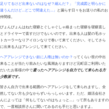
足りてるけど出来ないのはなぜ？縮んだ？」「完成図と明らかに
違うんだけど…どこで間違えた…」
と漏らす日々をお送りの私のお
仲間様。
ぴょんぴょんはねた寝癖とぐしゃぐしゃ絡まった寝癖を寝癖直し
とドライヤーで直すだけでもいいのです。出来る人は髪の毛ホッ
トカーラーなりアイロンなりで巻いて来てください。そしてさら
に出来る人はアレンジして来てください。
ヘアアレンジできない奴に人権は無いのか？
ってくらい世の中出
来ることが当たり前みたいな風潮ありますけど元町店ご利用いた
だいたお客様の中で
凝ったヘアアレンジを自力でして来られる方
少数派です。
皆さん自力で出来る範囲のヘアアレンジをして来られますし、全
然してない方も少なからずいらっしゃいます。ただ、婚活会社さ
んによっては「何もしてないのはちょっと…」って所もありますの
で、一度相談所さんに聞いてみるのも手だと思いますよ。