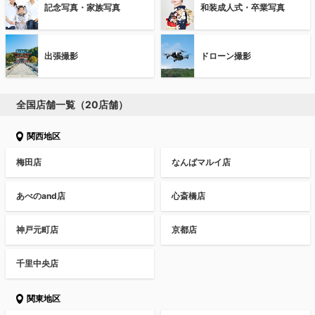
記念写真・家族写真
和装成人式・卒業写真
出張撮影
ドローン撮影
全国店舗一覧（20店舗）
関西地区
梅田店
なんばマルイ店
あべのand店
心斎橋店
神戸元町店
京都店
千里中央店
関東地区