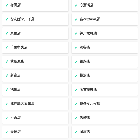
梅田店
心斎橋店
なんばマルイ店
あべのand店
京都店
神戸元町店
千里中央店
渋谷店
秋葉原店
銀座店
新宿店
横浜店
池袋店
名古屋栄店
鹿児島天文館店
博多マルイ店
小倉店
黒崎店
天神店
岡垣店