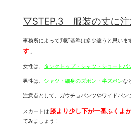
▽STEP.3 服装の丈に
事務所によって判断基準は多少違うと思いま
す
。
女性は、
タンクトップ・シャツ・ショートパ
男性は、
シャツ・細身のズボン・半ズボン
な
注意点として、ガウチョパンツやワイドパン
膝より少し下が一番ふくよ
スカートは
てみましょう！