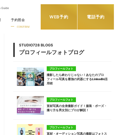
h Guide
WEB予約
電話予約
問
予約照会
CONFIRM
STUDIO728 BLOGS
プロフィールフォトブログ
プロフィールフォト
撮影したら終わりじゃない！あなたのプロ
フィール写真を最強の武器にするLinkedIn活
用術
プロフィールフォト
宣材写真の全身撮影ガイド！服装・ポーズ・
撮り方を男女別にプロが解説！
プロフィールフォト
宣材・オーディション写真の撮影はフォトス