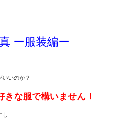
真 ー服装編ー
がいいのか？
好きな服で構いません！
すし