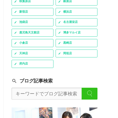
秋葉原店
銀座店
新宿店
横浜店
池袋店
名古屋栄店
鹿児島天文館店
博多マルイ店
小倉店
黒崎店
天神店
岡垣店
府内店
ブログ記事検索